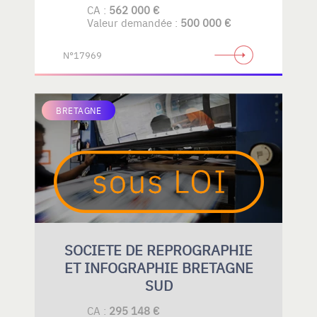
CA :
562 000 €
Valeur demandée :
500 000 €
N°17969
BRETAGNE
SOCIETE DE REPROGRAPHIE
ET INFOGRAPHIE BRETAGNE
SUD
CA :
295 148 €