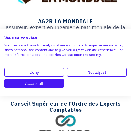
AG2R LA MONDIALE
assureur, expert en ingénierie patrimoniale de la
transmission d’entreprise et de la fin de carrière.
We use cookies
Partenaires des
Trophées du Repreneuriat
et
intervenant sur les aspects patrimoniaux durant
We may place these for analysis of our visitor data, to improve our website,
show personalised content and to give you a great website experience. For
les
journées de préparation à la cession du C.R.A
.
more information about the cookies we use open the settings.
Deny
No, adjust
Accept all
Conseil Supérieur de l’Ordre des Experts
Comptables