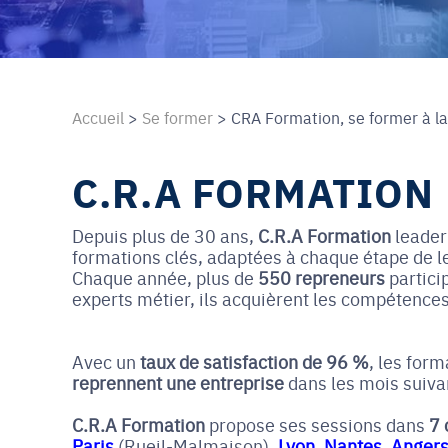
Accueil
>
Se former
>
CRA Formation, se former à la
C.R.A FORMATION
Depuis plus de 30 ans,
C.R.A Formation
leader 
formations clés, adaptées à chaque étape de le
Chaque année, plus de
550 repreneurs
partici
experts métier, ils acquièrent les compétences
Avec un
taux de satisfaction de 96 %
, les for
reprennent une entreprise
dans les mois suivan
C.R.A Formation
propose ses sessions dans
7 
Paris
(Rueil-Malmaison),
Lyon
,
Nantes
,
Anger