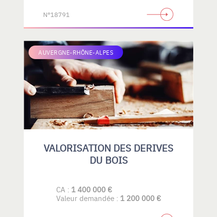
N°18791
AUVERGNE-RHÔNE-ALPES
VALORISATION DES DERIVES
DU BOIS
CA :
1 400 000 €
Valeur demandée :
1 200 000 €