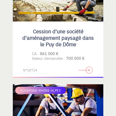
Cession d'une société
d'aménagement paysagé dans
le Puy de Dôme
CA :
861 000 €
Valeur demandée :
700 000 €
N°18724
AUVERGNE-RHÔNE-ALPES