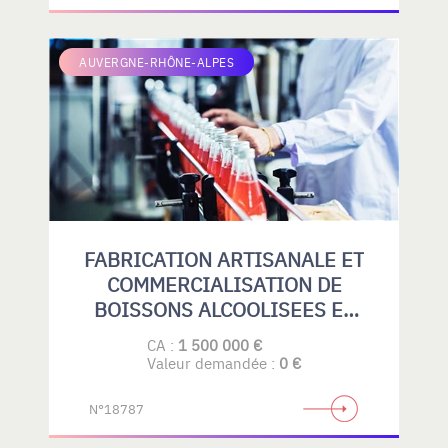
AUVERGNE-RHÔNE-ALPES
FABRICATION ARTISANALE ET
COMMERCIALISATION DE
BOISSONS ALCOOLISEES ET
SANS ALCOOL
CA :
1 500 000 €
Valeur demandée :
0 €
N°18787