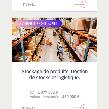
N°18641
AUVERGNE-RHÔNE-ALPES
Stockage de produits, Gestion
de stocks et logistique.
CA :
1 877 302 €
Valeur demandée :
450 000 €
N°18637