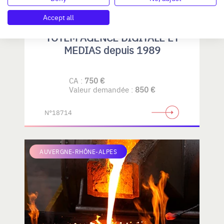
Accept all
TOTEM AGENCE DIGITALE ET
MEDIAS depuis 1989
CA :
750 €
Valeur demandée :
850 €
N°18714
AUVERGNE-RHÔNE-ALPES