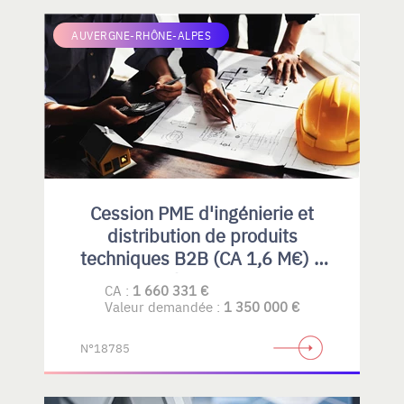
AUVERGNE-RHÔNE-ALPES
Cession PME d'ingénierie et
distribution de produits
techniques B2B (CA 1,6 M€) –
Rhône-Alpes
CA :
1 660 331 €
Valeur demandée :
1 350 000 €
N°18785