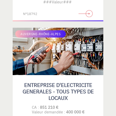
###Valeur###
N°18792
AUVERGNE-RHÔNE-ALPES
ENTREPRISE D'ELECTRICITE
GENERALES - TOUS TYPES DE
LOCAUX
CA :
851 210 €
Valeur demandée :
400 000 €