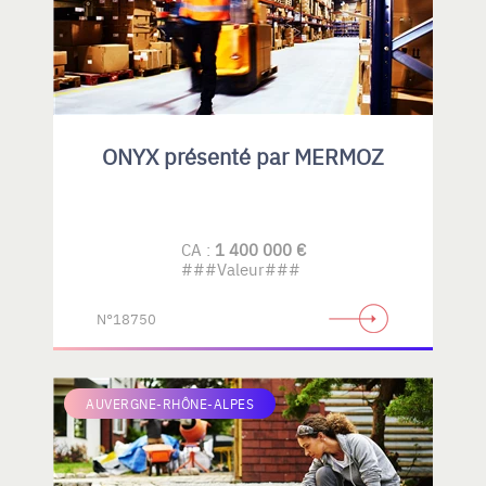
ONYX présenté par MERMOZ
CA :
1 400 000 €
###Valeur###
N°18750
AUVERGNE-RHÔNE-ALPES