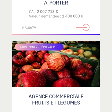
A-PORTER
CA :
2 007 713 €
Valeur demandée :
1 400 000 €
N°18679
AUVERGNE-RHÔNE-ALPES
AGENCE COMMERCIALE
FRUITS ET LEGUMES