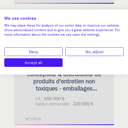
We use cookies
AUVERGNE-RHÔNE-ALPES
We may place these for analysis of our visitor data, to improve our website,
show personalised content and to give you a great website experience. For
more information about the cookies we use open the settings.
Deny
No, adjust
Accept all
Concepteur & distributeur de
produits d'entretien non
toxiques - emballages
alimentaires et EPI
CA :
650 000 €
Valeur demandée :
220 000 €
N°17826