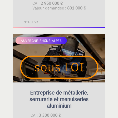
CA :
2 950 000 €
Valeur demandée :
801 000 €
N°18159
AUVERGNE-RHÔNE-ALPES
Entreprise de métallerie,
serrurerie et menuiseries
aluminium
CA :
3 300 000 €