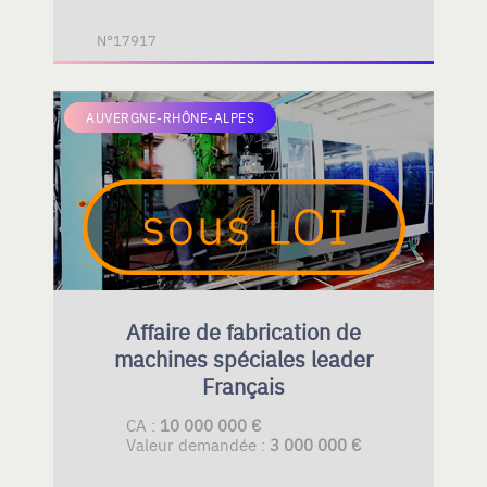
N°17917
AUVERGNE-RHÔNE-ALPES
Affaire de fabrication de
machines spéciales leader
Français
CA :
10 000 000 €
Valeur demandée :
3 000 000 €