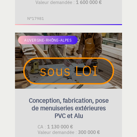
Valeur demandée :
1 600 000 €
N°17981
AUVERGNE-RHÔNE-ALPES
Conception, fabrication, pose
de menuiseries extérieures
PVC et Alu
CA :
1 130 000 €
Valeur demandée :
300 000 €