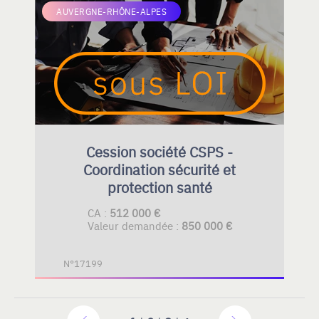
AUVERGNE-RHÔNE-ALPES
Cession société CSPS -
Coordination sécurité et
protection santé
CA :
512 000 €
Valeur demandée :
850 000 €
N°17199