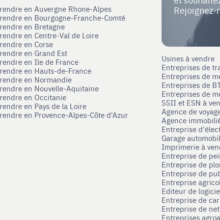
eprendre en Auvergne Rhone-Alpes
Rejoignez-
eprendre en Bourgogne-Franche-Comté
prendre en Bretagne
prendre en Centre-Val de Loire
prendre en Corse
prendre en Grand Est
Usines à vendre
prendre en Ile de France
Entreprises de tr
prendre en Hauts-de-France
Entreprises de m
eprendre en Normandie
Entreprises de B
prendre en Nouvelle-Aquitaine
Entreprises de mé
prendre en Occitanie
SSII et ESN à ve
rendre en Pays de la Loire
Agence de voyag
prendre en Provence-Alpes-Côte d'Azur
Agence immobili
Entreprise d'élec
Garage automobi
Imprimerie à ve
Entreprise de pei
Entreprise de pl
Entreprise de pub
Entreprise agrico
Editeur de logici
Entreprise de ca
Entreprise de net
Entreprises agroa