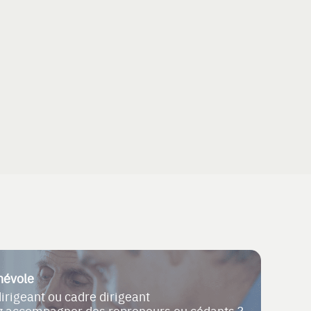
névole
dirigeant ou cadre dirigeant
ez accompagner des repreneurs ou cédants ?