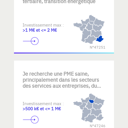
tertiaire, transition énergétique
Investissement max :
>1 M€ et <= 2 M€
N°47251
Je recherche une PME saine,
principalement dans les secteurs
des services aux entreprises, du
nettoyage, de la maintenance
technique, des services industriels
ou d'autres activités B2B générant
Investissement max :
>500 k€ et <= 1 M€
des revenus récurrents. Mon
objectif : reprendre une entreprise
disposant d'une clientèle fidèle,
N°47246
d'équipes expérimentées et d'un