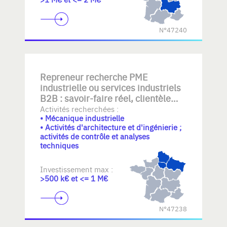
N°47240
Repreneur recherche PME
industrielle ou services industriels
B2B : savoir-faire réel, clientèle
établie, équipe transférable,
Activités recherchées :
• Mécanique industrielle
qualité/documentation, mécanique
• Activités d'architecture et d'ingénierie ;
- plasturgie- elastomeres
activités de contrôle et analyses
industrielle, automatisme,
techniques
BE+atelier, rework ou logistique
légère. Croissance maîtrisée sans
Investissement max :
stock lourd.
>500 k€ et <= 1 M€
N°47238