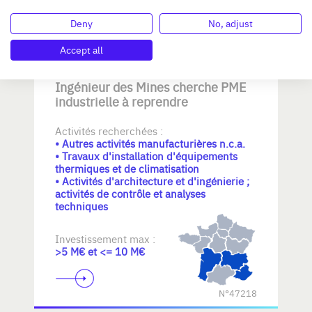
N°47221
Deny
No, adjust
Accept all
Ingénieur des Mines cherche PME
industrielle à reprendre
Activités recherchées :
• Autres activités manufacturières n.c.a.
• Travaux d'installation d'équipements
thermiques et de climatisation
• Activités d'architecture et d'ingénierie ;
activités de contrôle et analyses
techniques
Investissement max :
>5 M€ et <= 10 M€
N°47218