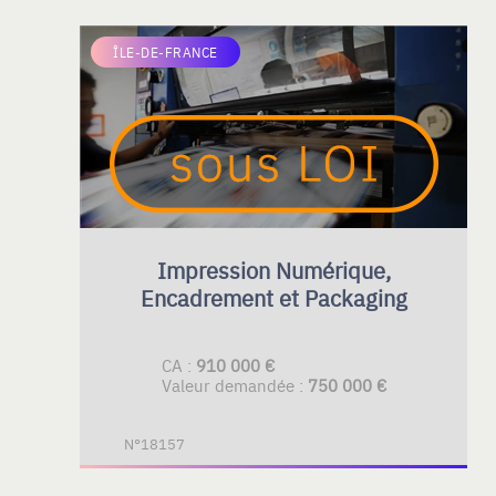
ÎLE-DE-FRANCE
Impression Numérique,
Encadrement et Packaging
CA :
910 000 €
Valeur demandée :
750 000 €
N°18157