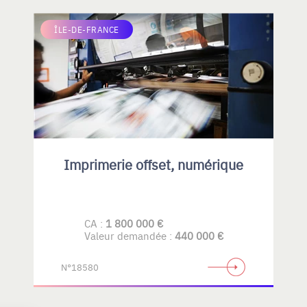
ÎLE-DE-FRANCE
Imprimerie offset, numérique
CA :
1 800 000 €
Valeur demandée :
440 000 €
N°18580