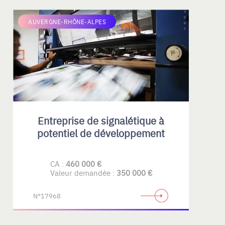
AUVERGNE-RHÔNE-ALPES
Entreprise de signalétique à
potentiel de développement
CA :
460 000 €
Valeur demandée :
350 000 €
N°17968