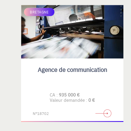
BRETAGNE
Agence de communication
CA :
935 000 €
Valeur demandée :
0 €
N°18702