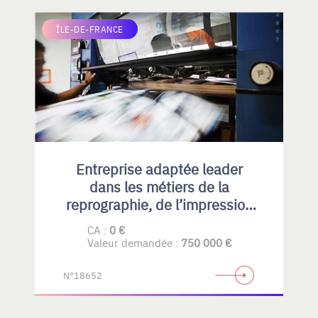
ÎLE-DE-FRANCE
Entreprise adaptée leader
dans les métiers de la
reprographie, de l’impression
numérique
CA :
0 €
Valeur demandée :
750 000 €
N°18652