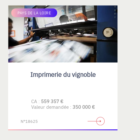
PAYS DE LA LOIRE
Imprimerie du vignoble
CA :
559 357 €
Valeur demandée :
350 000 €
N°18625