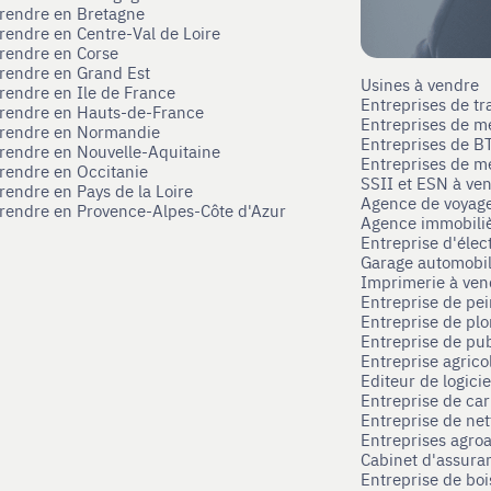
prendre en Bretagne
prendre en Centre-Val de Loire
prendre en Corse
prendre en Grand Est
Usines à vendre
prendre en Ile de France
Entreprises de tr
prendre en Hauts-de-France
Entreprises de m
eprendre en Normandie
Entreprises de B
prendre en Nouvelle-Aquitaine
Entreprises de mé
prendre en Occitanie
SSII et ESN à ve
rendre en Pays de la Loire
Agence de voyag
prendre en Provence-Alpes-Côte d'Azur
Agence immobili
Entreprise d'élec
Garage automobi
Imprimerie à ve
Entreprise de pei
Entreprise de pl
Entreprise de pub
Entreprise agrico
Editeur de logici
Entreprise de ca
Entreprise de net
Entreprises agroa
Cabinet d'assura
Entreprise de boi