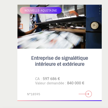
NOUVELLE-AQUITAINE
Entreprise de signalétique
intérieure et extérieure
CA :
597 686 €
Valeur demandée :
840 000 €
N°18595