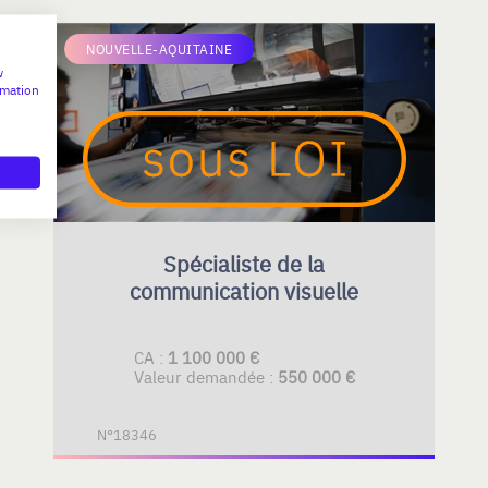
NOUVELLE-AQUITAINE
w
rmation
Spécialiste de la
communication visuelle
CA :
1 100 000 €
Valeur demandée :
550 000 €
N°18346