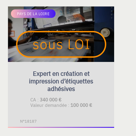
PAYS DE LA LOIRE
Expert en création et
impression d’étiquettes
adhésives
CA :
340 000 €
Valeur demandée :
100 000 €
N°18187