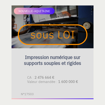
NOUVELLE-AQUITAINE
Impression numérique sur
supports souples et rigides
CA :
2 476 664 €
Valeur demandée :
1 600 000 €
N°17503