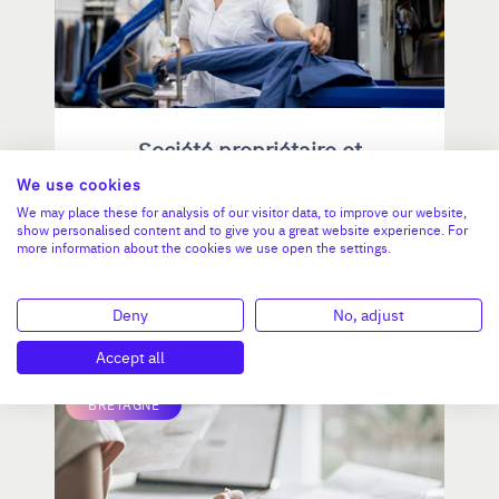
Société propriétaire et
exploitant une blanchisserie
We use cookies
industrielle en Bretagne Sud
We may place these for analysis of our visitor data, to improve our website,
show personalised content and to give you a great website experience. For
CA :
878 000 €
more information about the cookies we use open the settings.
Valeur demandée :
1 300 000 €
Deny
No, adjust
N°18777
Accept all
BRETAGNE