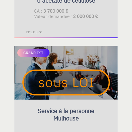
d'acétate de cellulose
CA :
3 700 000 €
Valeur demandée :
2 000 000 €
N°18376
GRAND EST
Service à la personne
Mulhouse