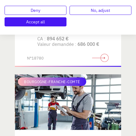
Deny
No, adjust
AMENAGEMENT de LA
MAISON
Accept all
CA :
894 652 €
Valeur demandée :
686 000 €
N°18780
BOURGOGNE-FRANCHE-COMTÉ