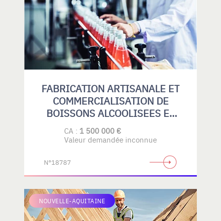
FABRICATION ARTISANALE ET
COMMERCIALISATION DE
BOISSONS ALCOOLISEES ET
SANS ALCOOL
CA :
1 500 000 €
Valeur demandée inconnue
N°18787
NOUVELLE-AQUITAINE