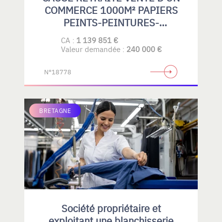
COMMERCE 1000M² PAPIERS
PEINTS-PEINTURES-
REVETEMENTS DE SOLS
CA :
1 139 851 €
SOUPLES-PARQUETS-GRAND
Valeur demandée :
240 000 €
PUBLIC- PROFESSIONELS
N°18778
BRETAGNE
Société propriétaire et
exploitant une blanchisserie