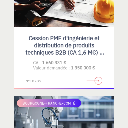
Cession PME d'ingénierie et
distribution de produits
techniques B2B (CA 1,6 M€) –
Rhône-Alpes
CA :
1 660 331 €
Valeur demandée :
1 350 000 €
N°18785
BOURGOGNE-FRANCHE-COMTÉ