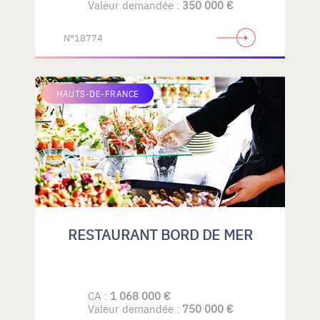
Valeur demandée :
350 000 €
N°18774
HAUTS-DE-FRANCE
RESTAURANT BORD DE MER
CA :
1 068 000 €
Valeur demandée :
750 000 €