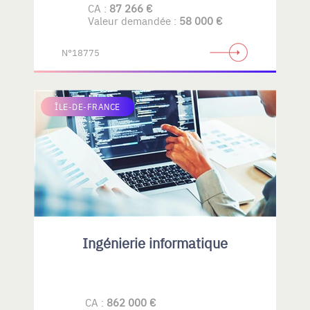
CA :
87 266 €
Valeur demandée :
58 000 €
N°18775
ÎLE-DE-FRANCE
Ingénierie informatique
CA :
862 000 €