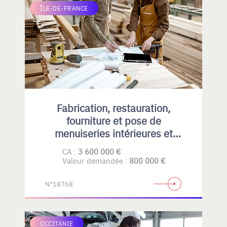
ÎLE-DE-FRANCE
Fabrication, restauration,
fourniture et pose de
menuiseries intérieures et
extérieures , principalement en
CA :
3 600 000 €
bois
Valeur demandée :
800 000 €
N°18768
OCCITANIE