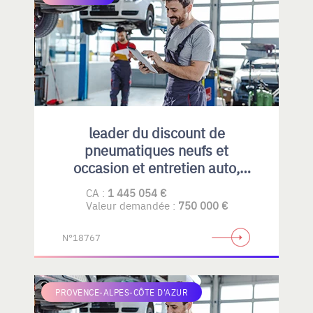
leader du discount de
pneumatiques neufs et
occasion et entretien auto,
emplacement idéal et fort
CA :
1 445 054 €
potentiel de développement
Valeur demandée :
750 000 €
N°18767
PROVENCE-ALPES-CÔTE D'AZUR