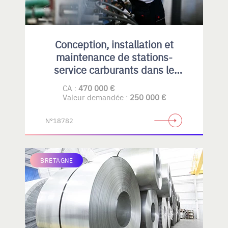
Conception, installation et
maintenance de stations-
service carburants dans le
Privatif et collectivités
CA :
470 000 €
Valeur demandée :
250 000 €
N°18782
BRETAGNE