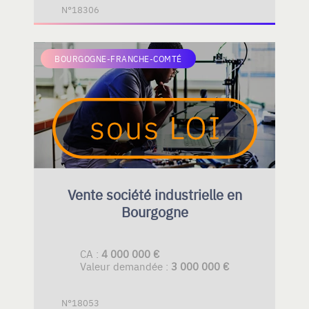
N°18306
BOURGOGNE-FRANCHE-COMTÉ
Vente société industrielle en
Bourgogne
CA :
4 000 000 €
Valeur demandée :
3 000 000 €
N°18053