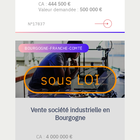
CA :
444 500 €
Valeur demandée :
500 000 €
N°17837
BOURGOGNE-FRANCHE-COMTÉ
Vente société industrielle en
Bourgogne
CA :
4 000 000 €