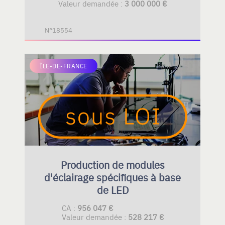
Valeur demandée :
3 000 000 €
N°18554
ÎLE-DE-FRANCE
Production de modules
d'éclairage spécifiques à base
de LED
CA :
956 047 €
Valeur demandée :
528 217 €