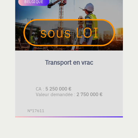
BELGIQUE
Transport en vrac
CA :
5 250 000 €
Valeur demandée :
2 750 000 €
N°17611