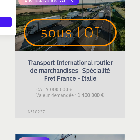
AUVERGNE-RHÔNE-ALPES
Transport International routier
de marchandises- Spécialité
Fret France - Italie
CA :
7 000 000 €
Valeur demandée :
1 400 000 €
N°18237