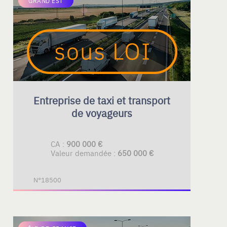
GRAND EST
Entreprise de taxi et transport
de voyageurs
CA :
900 000 €
Valeur demandée :
650 000 €
N°18500