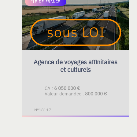
ÎLE-DE-FRANCE
Agence de voyages affinitaires
et culturels
CA :
6 050 000 €
Valeur demandée :
800 000 €
N°18117