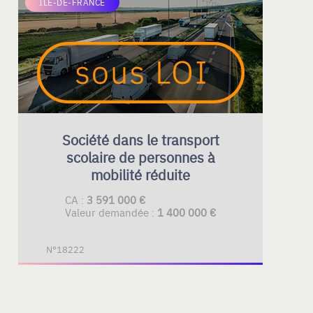
ÎLE-DE-FRANCE
Société dans le transport
scolaire de personnes à
mobilité réduite
CA :
3 591 000 €
Valeur demandée :
1 400 000 €
N°18222