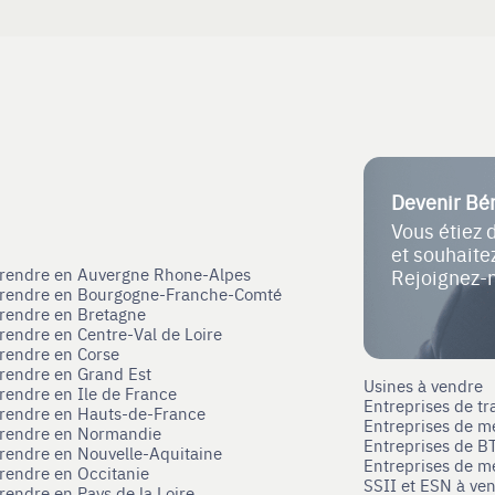
Devenir Bé
Vous étiez 
et souhait
eprendre en Auvergne Rhone-Alpes
Rejoignez-
eprendre en Bourgogne-Franche-Comté
prendre en Bretagne
prendre en Centre-Val de Loire
prendre en Corse
prendre en Grand Est
Usines à vendre
prendre en Ile de France
Entreprises de tr
prendre en Hauts-de-France
Entreprises de m
eprendre en Normandie
Entreprises de B
prendre en Nouvelle-Aquitaine
Entreprises de mé
prendre en Occitanie
SSII et ESN à ve
rendre en Pays de la Loire