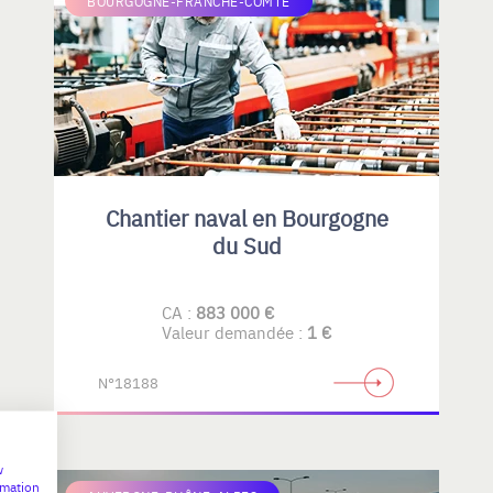
BOURGOGNE-FRANCHE-COMTÉ
Chantier naval en Bourgogne
du Sud
CA :
883 000 €
Valeur demandée :
1 €
N°18188
w
rmation