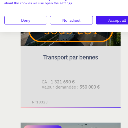
GRAND EST
about the cookies we use open the settings.
Deny
No, adjust
Accept all
Transport par bennes
CA :
1 321 690 €
Valeur demandée :
550 000 €
N°18323