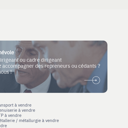
névole
dirigeant ou cadre dirigeant
ez accompagner des repreneurs ou cédants ?
nous !
ansport à vendre
enuiserie à vendre
TP à vendre
tallerie / métallurgie à vendre
ndre