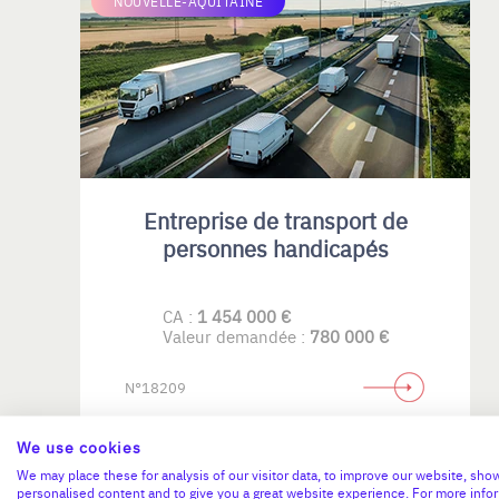
NOUVELLE-AQUITAINE
Entreprise de transport de
personnes handicapés
CA :
1 454 000 €
Valeur demandée :
780 000 €
N°18209
We use cookies
We may place these for analysis of our visitor data, to improve our website, sho
personalised content and to give you a great website experience. For more info