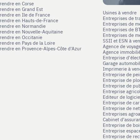
prendre en Corse
prendre en Grand Est
Usines à vendre
prendre en Ile de France
Entreprises de tr
prendre en Hauts-de-France
Entreprises de m
eprendre en Normandie
Entreprises de B
prendre en Nouvelle-Aquitaine
Entreprises de mé
prendre en Occitanie
SSII et ESN à ve
rendre en Pays de la Loire
Agence de voyag
prendre en Provence-Alpes-Côte d'Azur
Agence immobili
Entreprise d'élec
Garage automobi
Imprimerie à ve
Entreprise de pei
Entreprise de pl
Entreprise de pub
Entreprise agrico
Editeur de logici
Entreprise de ca
Entreprise de net
Entreprises agroa
Cabinet d'assura
Entreprise de boi
Entreprise espace
Entreprise de rec