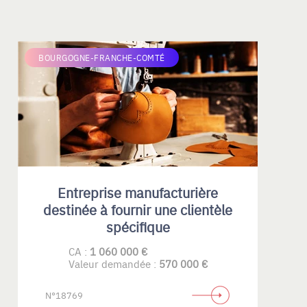
BOURGOGNE-FRANCHE-COMTÉ
Entreprise manufacturière
destinée à fournir une clientèle
spécifique
CA :
1 060 000 €
Valeur demandée :
570 000 €
N°18769