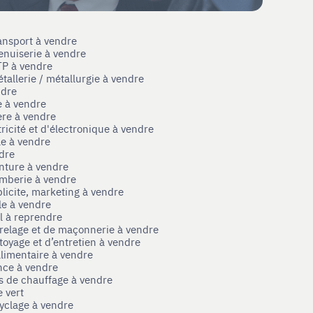
ansport à vendre
enuiserie à vendre
TP à vendre
tallerie / métallurgie à vendre
ndre
e à vendre
ère à vendre
tricité et d'électronique à vendre
le à vendre
ndre
nture à vendre
omberie à vendre
licite, marketing à vendre
le à vendre
el à reprendre
rrelage et de maçonnerie à vendre
toyage et d’entretien à vendre
limentaire à vendre
nce à vendre
s de chauffage à vendre
 vert
yclage à vendre