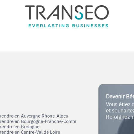
Devenir Bé
Vous étiez 
et souhait
eprendre en Auvergne Rhone-Alpes
Rejoignez-
eprendre en Bourgogne-Franche-Comté
prendre en Bretagne
prendre en Centre-Val de Loire