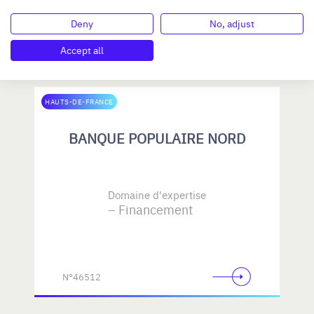
Juridique et fiscal
Deny
No, adjust
...
Accept all
N°46533
HAUTS-DE-FRANCE
BANQUE POPULAIRE NORD
Domaine d'expertise
Financement
N°46512