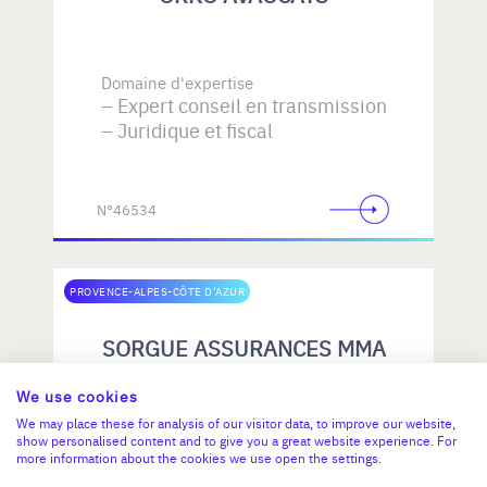
Domaine d'expertise
Expert conseil en transmission
Juridique et fiscal
N°46534
PROVENCE-ALPES-CÔTE D'AZUR
SORGUE ASSURANCES MMA
We use cookies
We may place these for analysis of our visitor data, to improve our website,
Domaine d'expertise
show personalised content and to give you a great website experience. For
Assurances
more information about the cookies we use open the settings.
Expert conseil en transmission