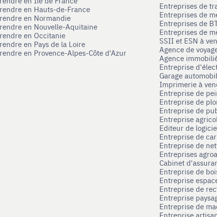
prendre en Ile de France
Entreprises de tr
prendre en Hauts-de-France
Entreprises de m
eprendre en Normandie
Entreprises de B
prendre en Nouvelle-Aquitaine
Entreprises de mé
prendre en Occitanie
SSII et ESN à ve
rendre en Pays de la Loire
Agence de voyag
prendre en Provence-Alpes-Côte d'Azur
Agence immobili
Entreprise d'élec
Garage automobi
Imprimerie à ve
Entreprise de pei
Entreprise de pl
Entreprise de pub
Entreprise agrico
Editeur de logici
Entreprise de ca
Entreprise de net
Entreprises agroa
Cabinet d'assura
Entreprise de boi
Entreprise espace
Entreprise de rec
Entreprise paysag
Entreprise de ma
Entreprise artisa