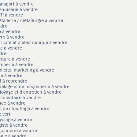
ansport à vendre
enuiserie à vendre
TP à vendre
tallerie / métallurgie à vendre
ndre
e à vendre
ère à vendre
tricité et d'électronique à vendre
le à vendre
ndre
nture à vendre
omberie à vendre
licite, marketing à vendre
le à vendre
el à reprendre
rrelage et de maçonnerie à vendre
toyage et d’entretien à vendre
limentaire à vendre
nce à vendre
s de chauffage à vendre
 vert
yclage à vendre
iste à vendre
çonnerie à vendre
nale à vendre