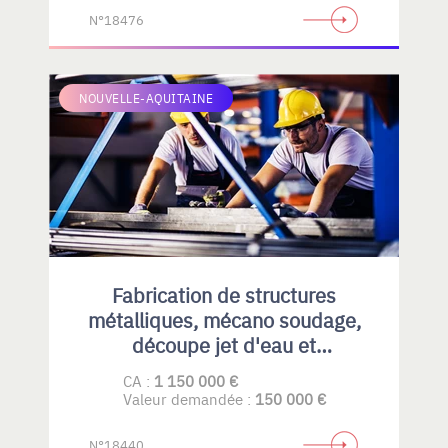
N°18476
NOUVELLE-AQUITAINE
Fabrication de structures
métalliques, mécano soudage,
découpe jet d'eau et
maintenance industrielle.
CA :
1 150 000 €
Valeur demandée :
150 000 €
N°18440