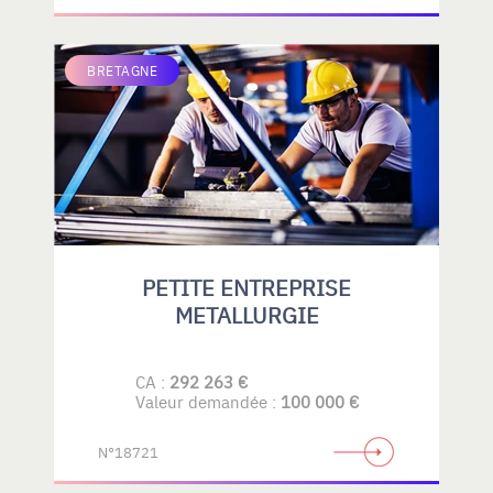
BRETAGNE
PETITE ENTREPRISE
METALLURGIE
CA :
292 263 €
Valeur demandée :
100 000 €
N°18721