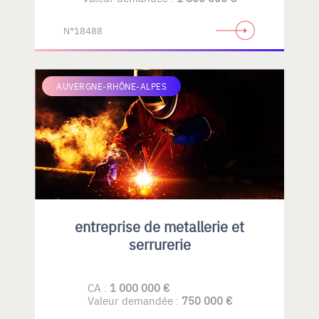
N°18488
AUVERGNE-RHÔNE-ALPES
entreprise de metallerie et
serrurerie
CA :
1 000 000 €
Valeur demandée :
750 000 €