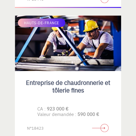
HAUTS-DE-FRANCE
Entreprise de chaudronnerie et
tôlerie fines
CA :
923 000 €
Valeur demandée :
590 000 €
N°18423