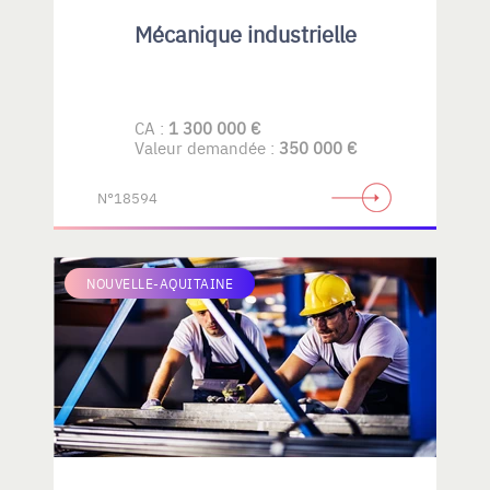
Mécanique industrielle
CA :
1 300 000 €
Valeur demandée :
350 000 €
N°18594
NOUVELLE-AQUITAINE