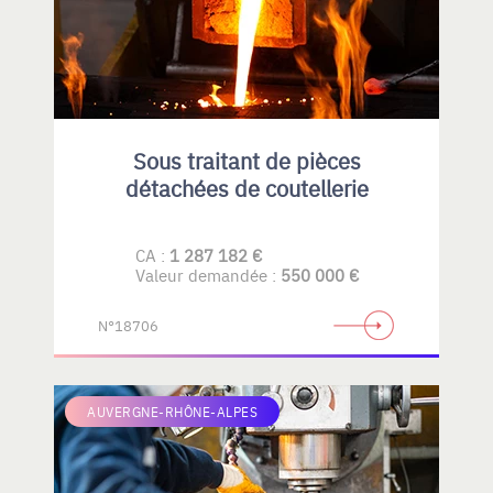
Sous traitant de pièces
détachées de coutellerie
CA :
1 287 182 €
Valeur demandée :
550 000 €
N°18706
AUVERGNE-RHÔNE-ALPES