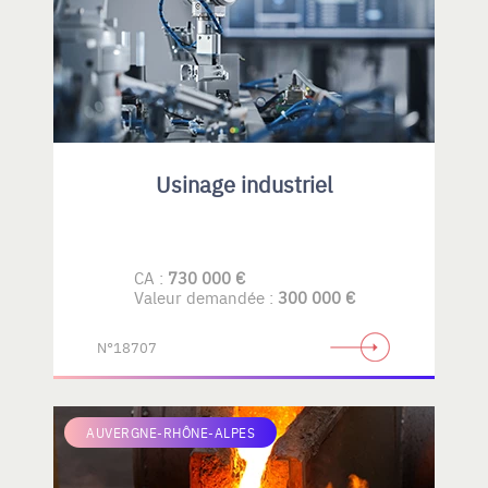
Usinage industriel
CA :
730 000 €
Valeur demandée :
300 000 €
N°18707
AUVERGNE-RHÔNE-ALPES