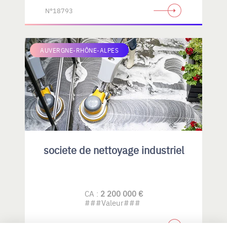
N°18793
AUVERGNE-RHÔNE-ALPES
societe de nettoyage industriel
CA :
2 200 000 €
###Valeur###
N°18792