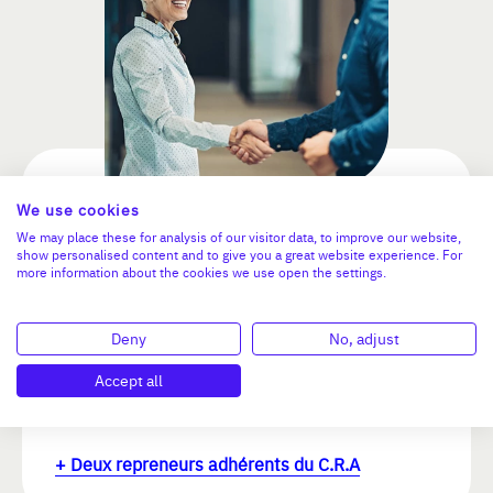
We use cookies
Benoît Michelin et Léon Schoenke
reprennent le groupe industriel
We may place these for analysis of our visitor data, to improve our website,
show personalised content and to give you a great website experience. For
Aluthea
more information about the cookies we use open the settings.
Effectif : 300 salariés
Deny
No, adjust
Chiffre d'affaires : 32 000 000 €
Fonderie, Usinage, Traitement spéciaux
Accept all
Délégation en charge du repreneur :
Rhone-Sud
+ Deux repreneurs adhérents du C.R.A