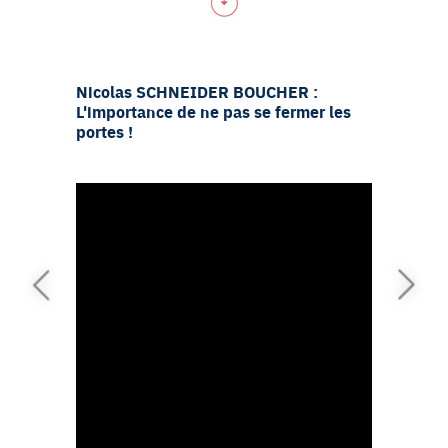
Nicolas SCHNEIDER BOUCHER :
Bruno T
L'importance de ne pas se fermer les
la repri
portes !