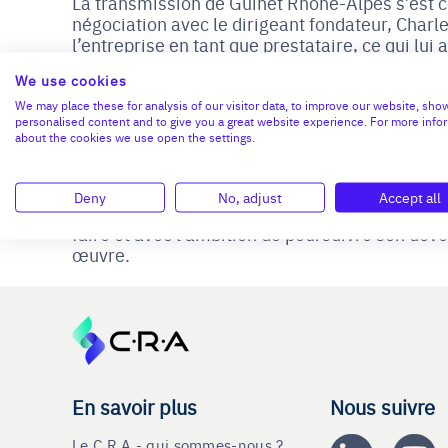
La transmission de Guinet Rhône-Alpes s’est c
négociation avec le dirigeant fondateur, Charl
l’entreprise en tant que prestataire, ce qui l
ses équipes et ses enjeux. La cession a finale
We use cookies
facilitée par le maintien du cédant au sein de 
commercial.
We may place these for analysis of our visitor data, to improve our website, sho
personalised content and to give you a great website experience. For more info
about the cookies we use open the settings.
Tout au long de ce projet, Charles Déchelotte 
ses conseils spécialisés, dont le soutien a ét
Deny
No, adjust
Accept all
Cette reprise ouvre un nouveau chapitre pour G
faire et avec l’ambition de poursuivre son dé
œuvre.
En savoir plus
Nous suivre
Le C.R.A - qui sommes-nous ?