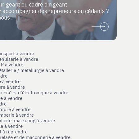
dirigeant ou cadre dirigeant
ez accompagner des repreneurs ou cédants ?
nous !
ansport à vendre
enuiserie à vendre
TP à vendre
tallerie / métallurgie à vendre
ndre
e à vendre
ère à vendre
tricité et d'électronique à vendre
le à vendre
ndre
nture à vendre
omberie à vendre
licite, marketing à vendre
le à vendre
el à reprendre
rrelage et de maçonnerie à vendre