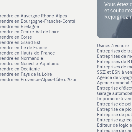
Vous étiez 
et souhait
eprendre en Auvergne Rhone-Alpes
Rejoignez-
eprendre en Bourgogne-Franche-Comté
prendre en Bretagne
prendre en Centre-Val de Loire
prendre en Corse
prendre en Grand Est
Usines à vendre
prendre en Ile de France
Entreprises de tr
prendre en Hauts-de-France
Entreprises de m
eprendre en Normandie
Entreprises de B
prendre en Nouvelle-Aquitaine
Entreprises de mé
prendre en Occitanie
SSII et ESN à ve
rendre en Pays de la Loire
Agence de voyag
prendre en Provence-Alpes-Côte d'Azur
Agence immobili
Entreprise d'élec
Garage automobi
Imprimerie à ve
Entreprise de pei
Entreprise de pl
Entreprise de pub
Entreprise agrico
Editeur de logici
Entreprise de ca