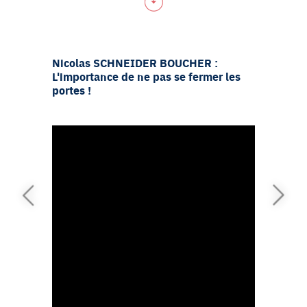
Nicolas SCHNEIDER BOUCHER :
Bruno T
L'importance de ne pas se fermer les
la repri
portes !