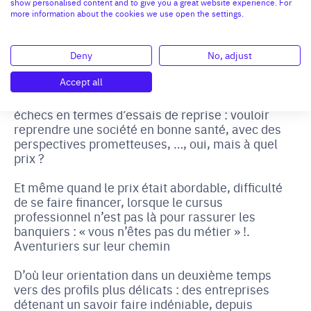
show personalised content and to give you a great website experience. For
comment constituer un groupe
more information about the cookies we use open the settings.
en fédérant des savoir-faire,
par acquisitions successives
Deny
No, adjust
Accept all
La stratégie de reprise d’entreprises de Bart et
Stan a été déterminée, en fait, par leurs premiers
échecs en termes d’essais de reprise : vouloir
reprendre une société en bonne santé, avec des
perspectives prometteuses, …, oui, mais à quel
prix ?
Et même quand le prix était abordable, difficulté
de se faire financer, lorsque le cursus
professionnel n’est pas là pour rassurer les
banquiers : « vous n’êtes pas du métier » !.
Aventuriers sur leur chemin
D’où leur orientation dans un deuxième temps
vers des profils plus délicats : des entreprises
détenant un savoir faire indéniable, depuis