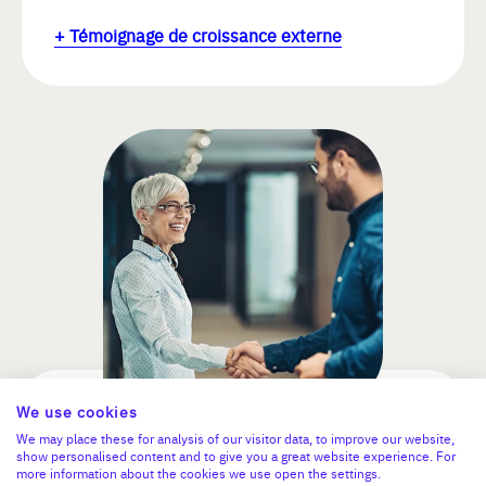
+ Témoignage de croissance externe
We use cookies
Pascal ROUAIX a repris SAS BATTU
We may place these for analysis of our visitor data, to improve our website,
show personalised content and to give you a great website experience. For
en janvier 2022
more information about the cookies we use open the settings.