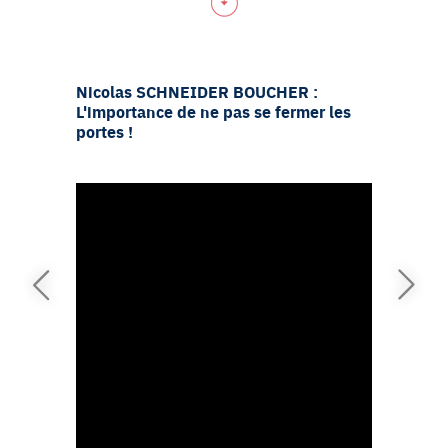
Nicolas SCHNEIDER BOUCHER :
Bruno T
L'importance de ne pas se fermer les
la repri
portes !