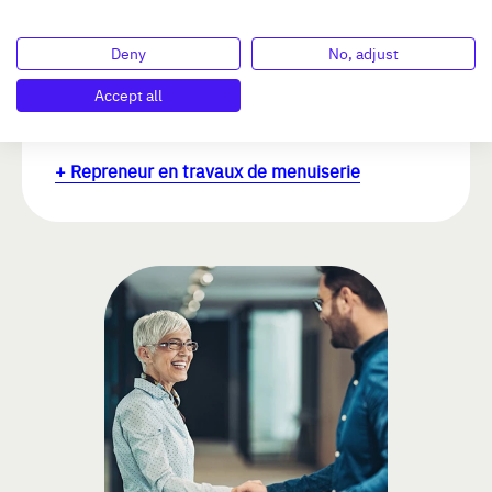
Effectif : 20 salariés
Chiffre d'affaires : 3 500 000 €
Deny
No, adjust
Délégation en charge du repreneur :
Accept all
Toulouse
Travaux de menuiserie bois et PVC
+ Repreneur en travaux de menuiserie