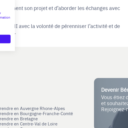
ficacement son projet et d’aborder les échanges avec
w
rmation
OFRANI avec la volonté de pérenniser l’activité et de
ational.
Devenir Bé
Vous étiez 
et souhait
eprendre en Auvergne Rhone-Alpes
Rejoignez-
eprendre en Bourgogne-Franche-Comté
prendre en Bretagne
prendre en Centre-Val de Loire