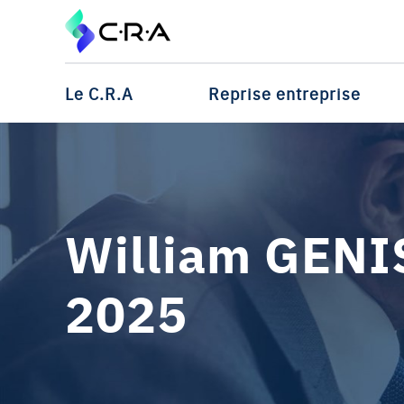
Le C.R.A
Reprise entreprise
William GENIS
2025