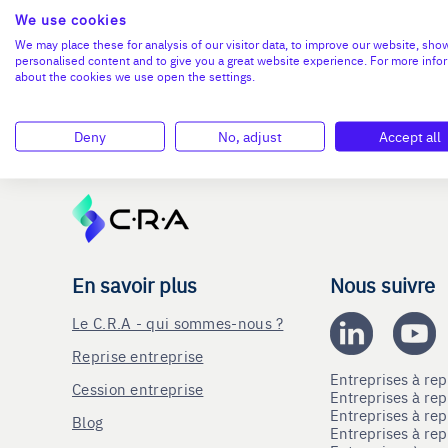
We use cookies
Ces formations lui ont permis de structurer ef
We may place these for analysis of our visitor data, to improve our website, sho
les cédants de manière plus sereine.
personalised content and to give you a great website experience. For more info
about the cookies we use open the settings.
Aujourd’hui, il poursuit le développement de S
renforcer la présence de l’entreprise à l’intern
Deny
No, adjust
Accept all
En savoir plus
Nous suivre
Le C.R.A - qui sommes-nous ?
Reprise entreprise
Entreprises à r
Cession entreprise
Entreprises à r
Entreprises à re
Blog
Entreprises à re