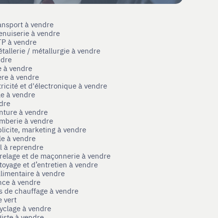
ansport à vendre
enuiserie à vendre
TP à vendre
tallerie / métallurgie à vendre
ndre
e à vendre
ère à vendre
tricité et d'électronique à vendre
le à vendre
ndre
nture à vendre
omberie à vendre
licite, marketing à vendre
le à vendre
el à reprendre
rrelage et de maçonnerie à vendre
toyage et d’entretien à vendre
limentaire à vendre
nce à vendre
s de chauffage à vendre
 vert
yclage à vendre
iste à vendre