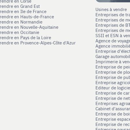
prendre en Corse
prendre en Grand Est
Usines à vendre
prendre en Ile de France
Entreprises de tr
prendre en Hauts-de-France
Entreprises de m
eprendre en Normandie
Entreprises de B
prendre en Nouvelle-Aquitaine
Entreprises de mé
prendre en Occitanie
SSII et ESN à ve
rendre en Pays de la Loire
Agence de voyag
prendre en Provence-Alpes-Côte d'Azur
Agence immobili
Entreprise d'élec
Garage automobi
Imprimerie à ve
Entreprise de pei
Entreprise de pl
Entreprise de pub
Entreprise agrico
Editeur de logici
Entreprise de ca
Entreprise de net
Entreprises agroa
Cabinet d'assura
Entreprise de boi
Entreprise espace
Entreprise de rec
Entreprise paysag