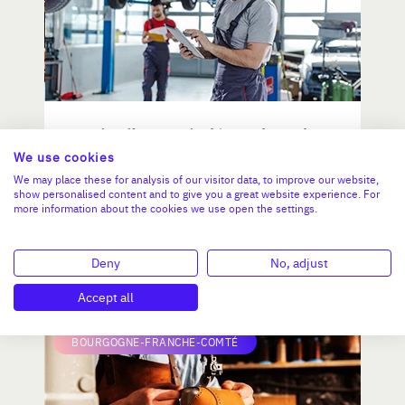
Distributeur indépendant de
véhicules d'occasion
We use cookies
We may place these for analysis of our visitor data, to improve our website,
show personalised content and to give you a great website experience. For
more information about the cookies we use open the settings.
CA :
5 600 000 €
Valeur demandée :
500 000 €
Deny
No, adjust
N°18779
Accept all
BOURGOGNE-FRANCHE-COMTÉ