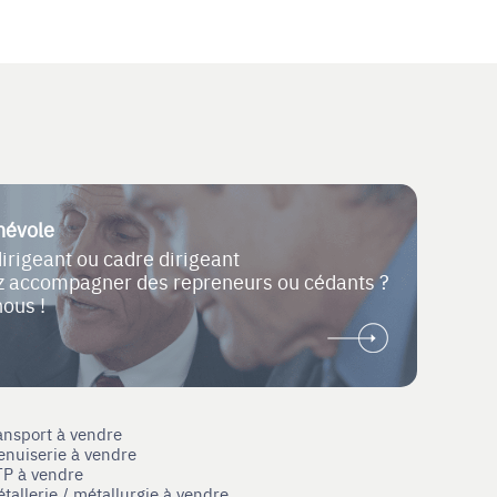
névole
dirigeant ou cadre dirigeant
ez accompagner des repreneurs ou cédants ?
nous !
ansport à vendre
enuiserie à vendre
TP à vendre
tallerie / métallurgie à vendre