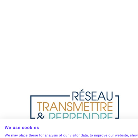
We use cookies
We may place these for analysis of our visitor data, to improve our website, sho