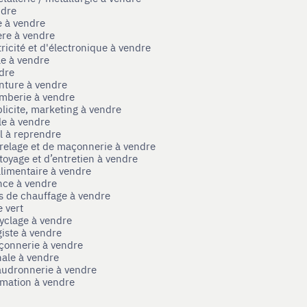
ndre
e à vendre
ère à vendre
tricité et d'électronique à vendre
le à vendre
ndre
nture à vendre
omberie à vendre
licite, marketing à vendre
le à vendre
el à reprendre
rrelage et de maçonnerie à vendre
toyage et d’entretien à vendre
limentaire à vendre
nce à vendre
s de chauffage à vendre
 vert
yclage à vendre
iste à vendre
çonnerie à vendre
nale à vendre
audronnerie à vendre
mation à vendre