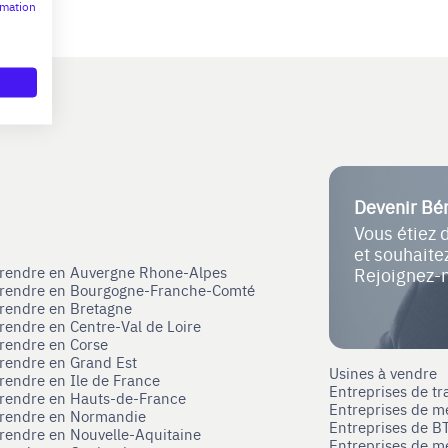
rmation
Devenir Bé
Vous étiez 
et souhait
eprendre en Auvergne Rhone-Alpes
Rejoignez-
eprendre en Bourgogne-Franche-Comté
prendre en Bretagne
prendre en Centre-Val de Loire
prendre en Corse
prendre en Grand Est
Usines à vendre
prendre en Ile de France
Entreprises de tr
prendre en Hauts-de-France
Entreprises de m
eprendre en Normandie
Entreprises de B
prendre en Nouvelle-Aquitaine
Entreprises de mé