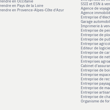
prendre en Occitanie
SSII et ESN à ve
rendre en Pays de la Loire
Agence de voyag
prendre en Provence-Alpes-Côte d'Azur
Agence immobili
Entreprise d'élec
Garage automobi
Imprimerie à ve
Entreprise de pei
Entreprise de pl
Entreprise de pub
Entreprise agrico
Editeur de logici
Entreprise de ca
Entreprise de net
Entreprises agroa
Cabinet d'assura
Entreprise de boi
Entreprise espace
Entreprise de rec
Entreprise paysag
Entreprise de ma
Entreprise artisa
Entreprise de ch
Organisme de for