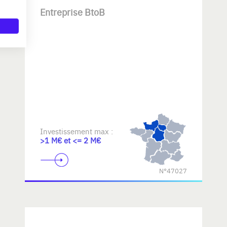
Entreprise BtoB
Investissement max :
>1 M€ et <= 2 M€
N°47027