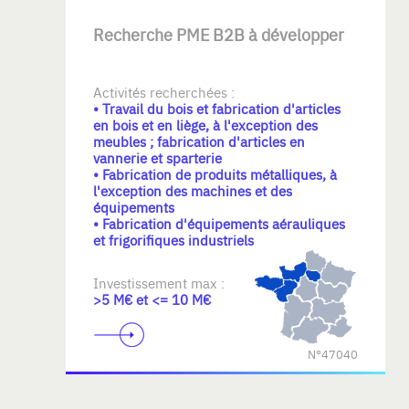
respect du travail accompli et des
équipes en place.
Recherche PME B2B à développer
Activités recherchées :
• Travail du bois et fabrication d'articles
en bois et en liège, à l'exception des
meubles ; fabrication d'articles en
vannerie et sparterie
• Fabrication de produits métalliques, à
l'exception des machines et des
équipements
• Fabrication d'équipements aérauliques
et frigorifiques industriels
Investissement max :
>5 M€ et <= 10 M€
N°47040