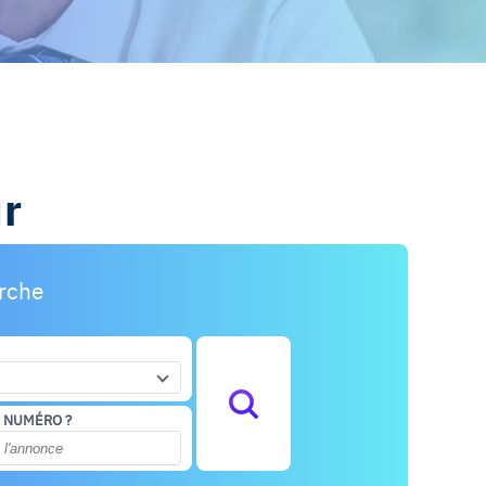
r
erche
 NUMÉRO ?