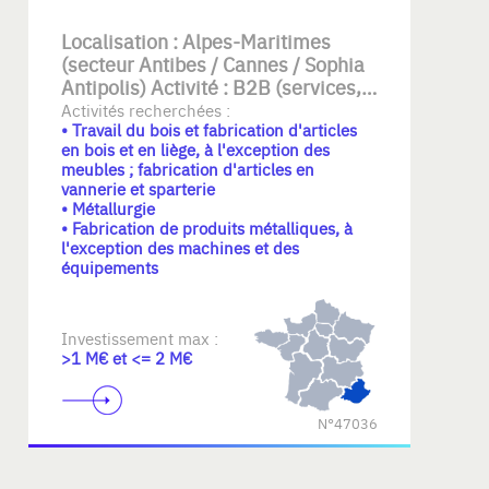
Localisation : Alpes-Maritimes
(secteur Antibes / Cannes / Sophia
Antipolis) Activité : B2B (services,
technique, maintenance) Chiffre
Activités recherchées :
• Travail du bois et fabrication d'articles
d’affaires : 800 k€ à 3 M€
en bois et en liège, à l'exception des
Rentabilité : EBE positif et stable
meubles ; fabrication d'articles en
Équipe en place
vannerie et sparterie
• Métallurgie
• Fabrication de produits métalliques, à
l'exception des machines et des
équipements
Investissement max :
>1 M€ et <= 2 M€
N°47036