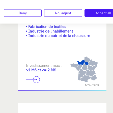
Ingenieur recherche PME
manufacturière dans l'industrie &
Deny
No, adjust
Accept all
l'artisanat
Activités recherchées :
• Fabrication de textiles
• Industrie de l'habillement
• Industrie du cuir et de la chaussure
Investissement max :
>1 M€ et <= 2 M€
N°47028