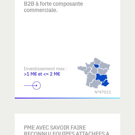
B2B à forte composante
commerciale.
Investissement max :
>1 M€ et <= 2 M€
N°47011
PME AVEC SAVOIR FAIRE
RECONNU/ EQUIPES ATTACHEES A