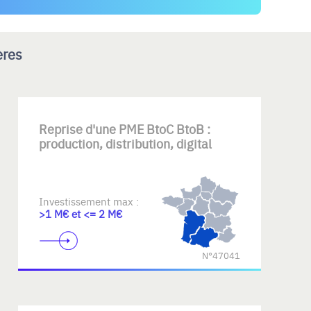
ères
Reprise d'une PME BtoC BtoB :
production, distribution, digital
Investissement max :
>1 M€ et <= 2 M€
N°47041