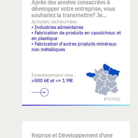
Après des années consacrées à
développer votre entreprise, vous
souhaitez la transmettre? Je
recherche une entreprise dans les
Activités recherchées :
• Industries alimentaires
secteurs du matériel médical, de
• Fabrication de produits en caoutchouc et
l’alimentaire ou dans un secteur de
en plastique
niche à fort savoir-faire, à
• Fabrication d'autres produits minéraux
reprendre seul ou en couple. Mon
non métalliques
ambition est de faire perdurer une
activité solide, préserver les
valeurs et le travail accompli, tout
en accompagnant sereinement la
Investissement max :
transmission dans le cadre d’un
>500 k€ et <= 1 M€
départ à la retraite.
N°47021
Reprise et Développement d'une