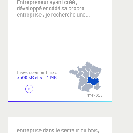
Entrepreneur ayant créé ,
développé et cédé sa propre
entreprise , je recherche une
TPE/PME rentable, au savoir-faire
reconnu , disposant d'un potentiel
de développement , pour en assurer
la continuité et accompagner sa
croissance dans le respect des
équipes et de son identité.
Investissement max :
>500 k€ et <= 1 M€
N°47015
entreprise dans le secteur du bois,