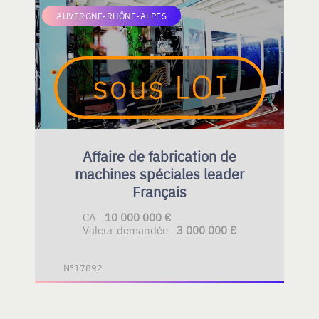
AUVERGNE-RHÔNE-ALPES
Affaire de fabrication de
machines spéciales leader
Français
CA :
10 000 000 €
Valeur demandée :
3 000 000 €
N°17892