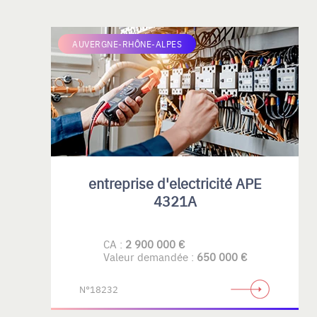
AUVERGNE-RHÔNE-ALPES
entreprise d'electricité APE
4321A
CA :
2 900 000 €
Valeur demandée :
650 000 €
N°18232