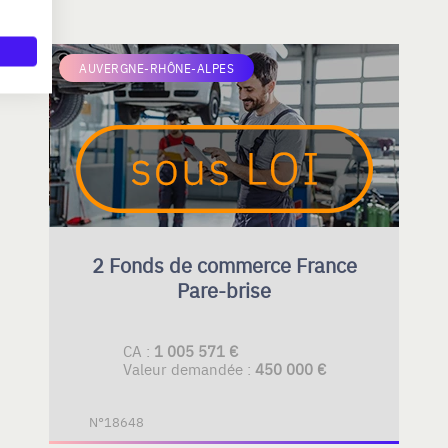
AUVERGNE-RHÔNE-ALPES
2 Fonds de commerce France
Pare-brise
CA :
1 005 571 €
Valeur demandée :
450 000 €
N°18648