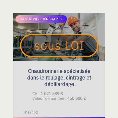
AUVERGNE-RHÔNE-ALPES
Chaudronnerie spécialisée
dans le roulage, cintrage et
débillardage
CA :
1 021 539 €
Valeur demandée :
450 000 €
N°18462