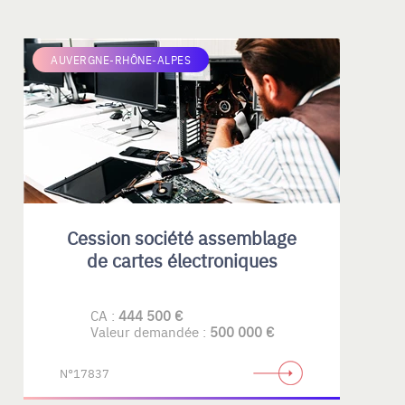
AUVERGNE-RHÔNE-ALPES
Cession société assemblage
de cartes électroniques
CA :
444 500 €
Valeur demandée :
500 000 €
N°17837