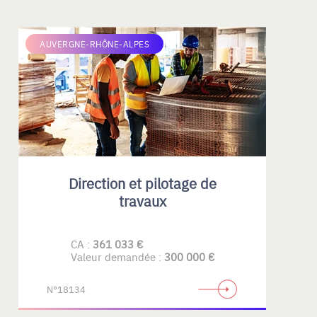
AUVERGNE-RHÔNE-ALPES
Direction et pilotage de
travaux
CA :
361 033 €
Valeur demandée :
300 000 €
N°18134