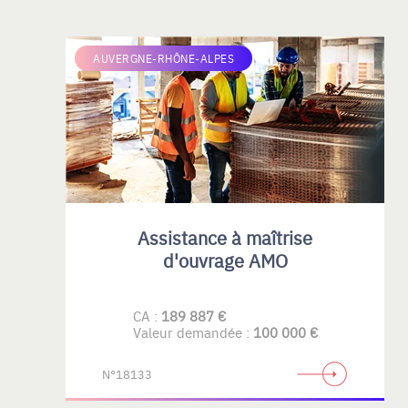
AUVERGNE-RHÔNE-ALPES
Assistance à maîtrise
d'ouvrage AMO
CA :
189 887 €
Valeur demandée :
100 000 €
N°18133