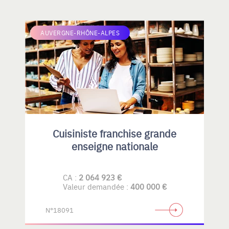
AUVERGNE-RHÔNE-ALPES
Cuisiniste franchise grande
enseigne nationale
CA :
2 064 923 €
Valeur demandée :
400 000 €
N°18091