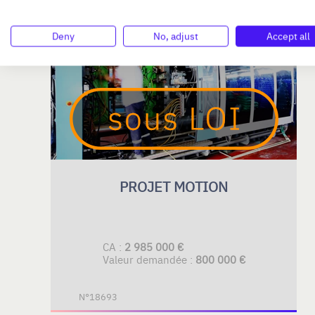
Deny
No, adjust
Accept all
AUVERGNE-RHÔNE-ALPES
PROJET MOTION
CA :
2 985 000 €
Valeur demandée :
800 000 €
N°18693