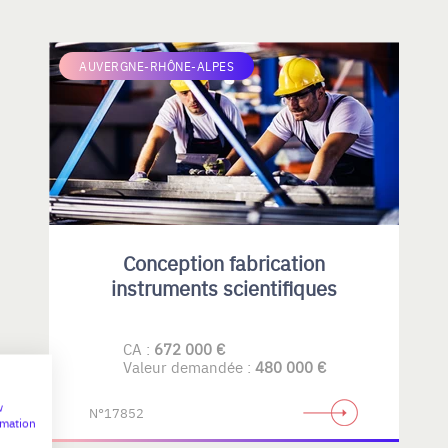
AUVERGNE-RHÔNE-ALPES
Conception fabrication
instruments scientifiques
CA :
672 000 €
Valeur demandée :
480 000 €
w
N°17852
rmation