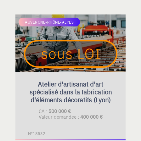
AUVERGNE-RHÔNE-ALPES
Atelier d'artisanat d'art
spécialisé dans la fabrication
d'éléments décoratifs (Lyon)
CA :
500 000 €
Valeur demandée :
400 000 €
N°18532