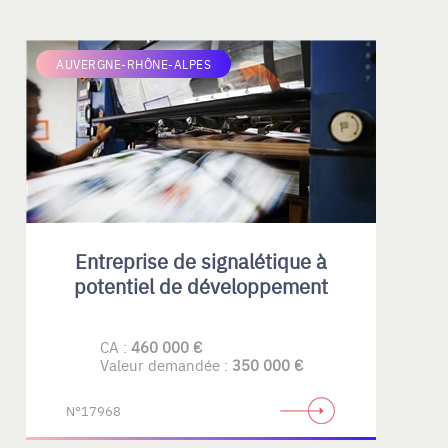
AUVERGNE-RHÔNE-ALPES
Entreprise de signalétique à
potentiel de développement
CA :
460 000 €
Valeur demandée :
350 000 €
N°17968