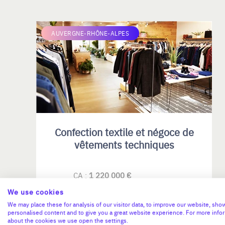
AUVERGNE-RHÔNE-ALPES
Confection textile et négoce de
vêtements techniques
CA :
1 220 000 €
Valeur demandée :
300 000 €
We use cookies
We may place these for analysis of our visitor data, to improve our website, sho
N°17930
personalised content and to give you a great website experience. For more info
about the cookies we use open the settings.