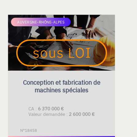
AUVERGNE-RHÔNE-ALPES
Conception et fabrication de
machines spéciales
CA :
6 370 000 €
Valeur demandée :
2 600 000 €
N°18458