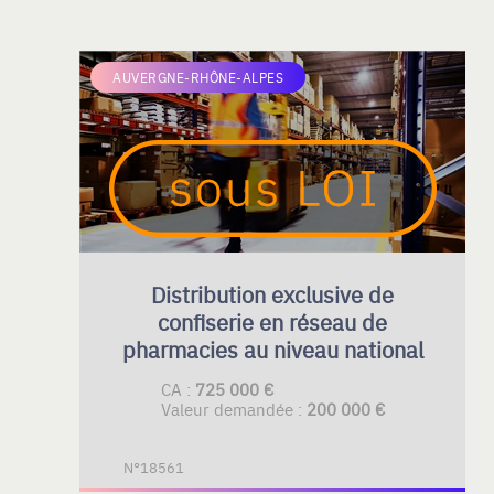
AUVERGNE-RHÔNE-ALPES
Distribution exclusive de
confiserie en réseau de
pharmacies au niveau national
CA :
725 000 €
Valeur demandée :
200 000 €
N°18561