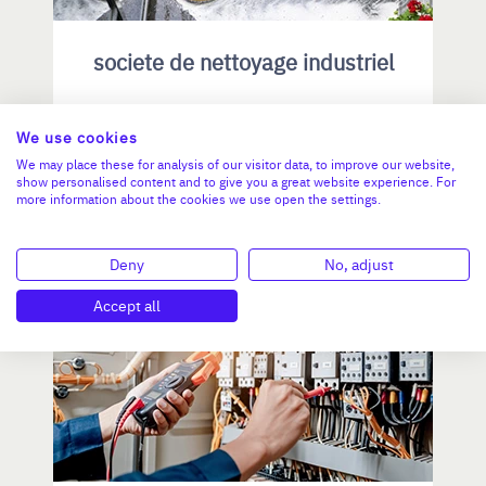
societe de nettoyage industriel
We use cookies
CA :
2 200 000 €
We may place these for analysis of our visitor data, to improve our website,
###Valeur###
show personalised content and to give you a great website experience. For
more information about the cookies we use open the settings.
N°18792
Deny
No, adjust
Accept all
AUVERGNE-RHÔNE-ALPES