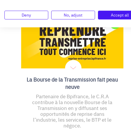
Deny
No, adjust
Accept all
PUBLICATIONS
La Bourse de la Transmission fait peau
neuve
Partenaire de Bpifrance, le C.R.A
contribue à la nouvelle Bourse de la
Transmission en y diffusant ses
opportunités de reprise dans
l’industrie, les services, le BTP et le
négoce.