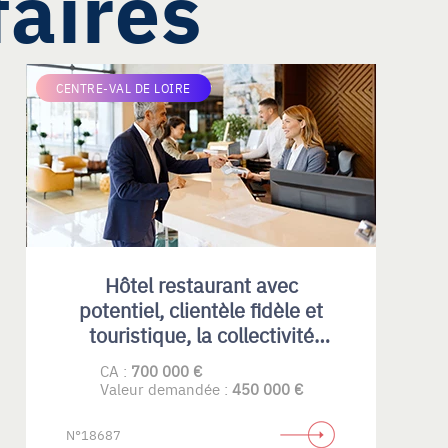
faires
CENTRE-VAL DE LOIRE
Hôtel restaurant avec
potentiel, clientèle fidèle et
touristique, la collectivité
locale propose un investisseur
CA :
700 000 €
pour les murs
Valeur demandée :
450 000 €
N°18687