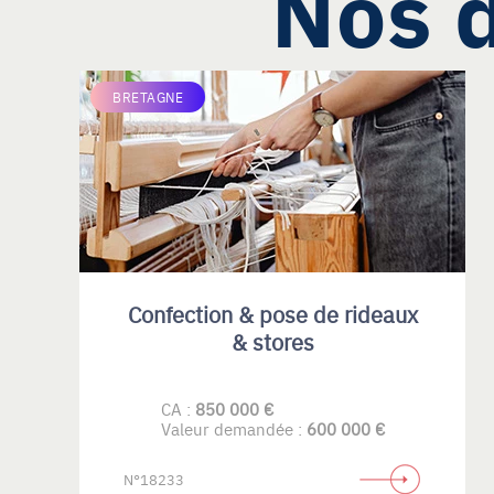
Nos d
BRETAGNE
Confection & pose de rideaux
& stores
CA :
850 000 €
Valeur demandée :
600 000 €
N°18233