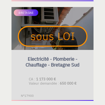
BRETAGNE
Electricité - Plomberie -
Chauffage - Bretagne Sud
CA :
1 173 000 €
Valeur demandée :
650 000 €
N°17900