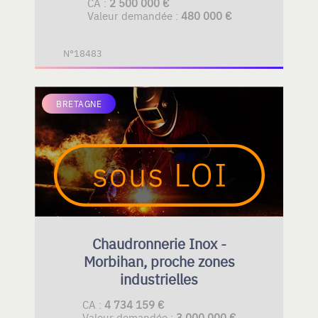
CA :
2 500 000 €
Valeur demandée :
480 000 €
N°18483
BRETAGNE
Chaudronnerie Inox -
Morbihan, proche zones
industrielles
CA :
4 734 159 €
Valeur demandée :
3 000 000 €