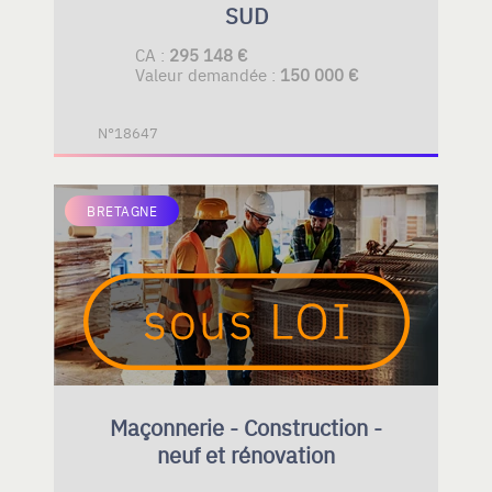
SUD
CA :
295 148 €
Valeur demandée :
150 000 €
N°18647
BRETAGNE
Maçonnerie - Construction -
neuf et rénovation