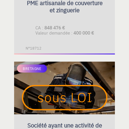
PME artisanale de couverture
et zinguerie
CA :
848 476 €
Valeur demandée :
400 000 €
N°18712
BRETAGNE
Société ayant une activité de