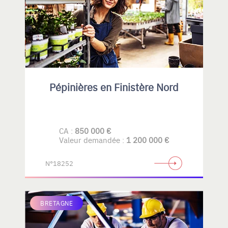
Pépinières en Finistère Nord
CA :
850 000 €
Valeur demandée :
1 200 000 €
N°18252
BRETAGNE