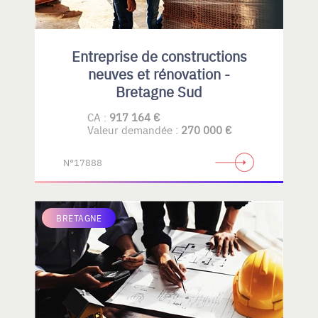
Entreprise de constructions
neuves et rénovation -
Bretagne Sud
CA :
917 164 €
Valeur demandée :
270 000 €
N°17888
BRETAGNE