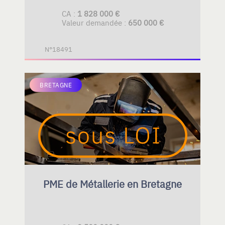
CA :
1 828 000 €
Valeur demandée :
650 000 €
N°18491
BRETAGNE
PME de Métallerie en Bretagne