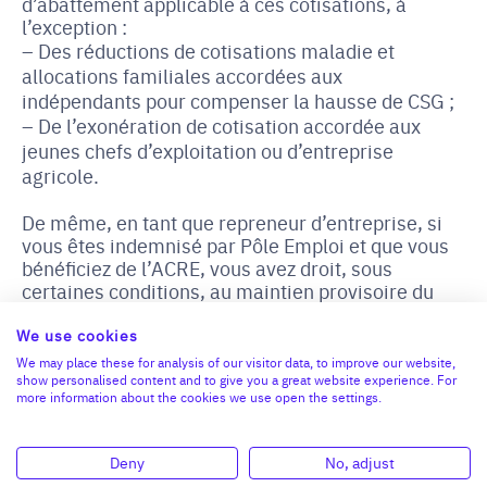
d’abattement applicable à ces cotisations, à
l’exception :
Des réductions de cotisations maladie et
allocations familiales accordées aux
indépendants pour compenser la hausse de CSG ;
De l’exonération de cotisation accordée aux
jeunes chefs d’exploitation ou d’entreprise
agricole.
De même, en tant que repreneur d’entreprise, si
vous êtes indemnisé par Pôle Emploi et que vous
bénéficiez de l’ACRE, vous avez droit, sous
certaines conditions, au maintien provisoire du
revenu que vous perceviez avant la création ou la
reprise d’entreprise. Une partie de vos allocations
We use cookies
chômage pourra vous être versée sous forme de
We may place these for analysis of our visitor data, to improve our website,
capital (ARCE).
show personalised content and to give you a great website experience. For
more information about the cookies we use open the settings.
Attention, l’attribution de l’ACRE est obligatoire
pour pouvoir bénéficier de l’ARCE.
Deny
No, adjust
Enfin, autre exception, il est aussi possible de