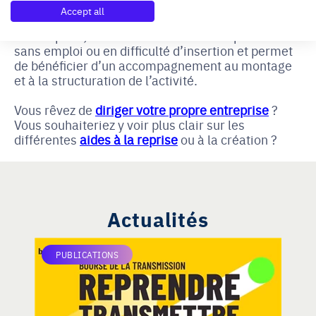
cumuler l’ACRE avec le dispositif NACRE (Nouvel
Accept all
Accompagnement pour la Création ou la Reprise
d’Entreprise). Cet outil est destiné aux personnes
sans emploi ou en difficulté d’insertion et permet
de bénéficier d’un accompagnement au montage
et à la structuration de l’activité.
Vous rêvez de 
diriger votre propre entreprise
 ? 
Vous souhaiteriez y voir plus clair sur les 
différentes
aides à la reprise
 ou à la création ? 
Actualités
PUBLICATIONS