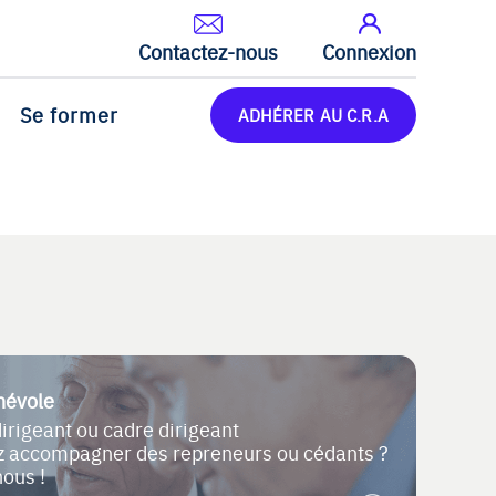
Contactez-nous
Connexion
Se former
ADHÉRER AU C.R.A
névole
dirigeant ou cadre dirigeant
ez accompagner des repreneurs ou cédants ?
nous !