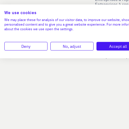
Entreprises à re
Blog
Entreprises à re
We use cookies
Entreprises à re
Nous contacter
Entreprises à re
We may place these for analysis of our visitor data, to improve our website, sho
personalised content and to give you a great website experience. For more info
Entreprises à re
Mentions légales
about the cookies we use open the settings.
Entreprises à re
Connexion
Entreprises à r
Entreprises à re
Entreprises à re
Deny
No, adjust
Accept all
Entreprises à rep
Entreprises à re