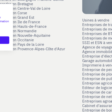
prendre en Bretagne
prendre en Centre-Val de Loire
prendre en Corse
prendre en Grand Est
w
Usines à vendre
rmation
prendre en Ile de France
Entreprises de tr
prendre en Hauts-de-France
Entreprises de m
eprendre en Normandie
Entreprises de B
prendre en Nouvelle-Aquitaine
Entreprises de mé
prendre en Occitanie
SSII et ESN à ve
rendre en Pays de la Loire
Agence de voyag
prendre en Provence-Alpes-Côte d'Azur
Agence immobili
Entreprise d'élec
Garage automobi
Imprimerie à ve
Entreprise de pei
Entreprise de pl
Entreprise de pub
Entreprise agrico
Editeur de logici
Entreprise de ca
Entreprise de net
Entreprises agroa
Cabinet d'assura
Entreprise de boi