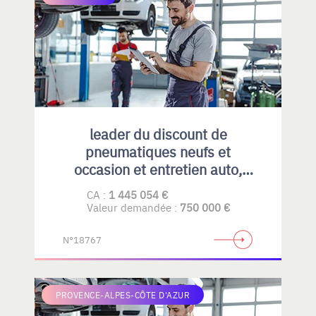
leader du discount de
pneumatiques neufs et
occasion et entretien auto,
emplacement idéal et fort
CA :
1 445 054 €
potentiel de développement
Valeur demandée :
750 000 €
N°18767
PROVENCE-ALPES-CÔTE D'AZUR