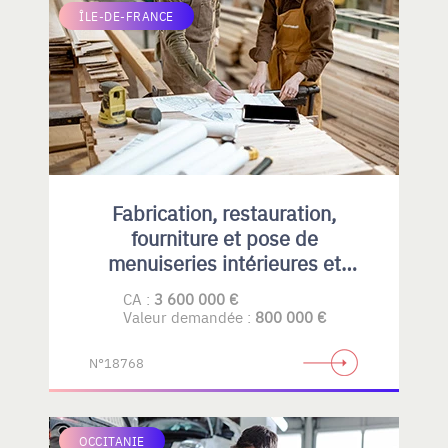
ÎLE-DE-FRANCE
Fabrication, restauration,
fourniture et pose de
menuiseries intérieures et
extérieures , principalement en
CA :
3 600 000 €
bois
Valeur demandée :
800 000 €
N°18768
OCCITANIE