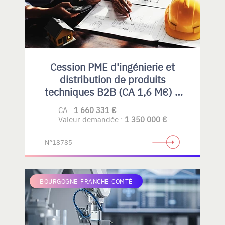
Cession PME d'ingénierie et
distribution de produits
techniques B2B (CA 1,6 M€) –
Rhône-Alpes
CA :
1 660 331 €
Valeur demandée :
1 350 000 €
N°18785
BOURGOGNE-FRANCHE-COMTÉ