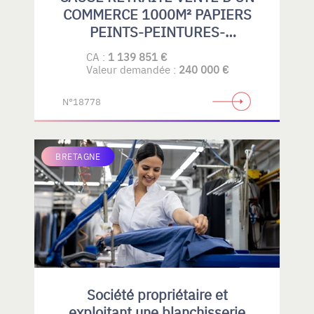
COMMERCE 1000M² PAPIERS
PEINTS-PEINTURES-
REVETEMENTS DE SOLS
CA :
1 139 851 €
SOUPLES-PARQUETS-GRAND
Valeur demandée :
240 000 €
PUBLIC- PROFESSIONELS
N°18778
BRETAGNE
Société propriétaire et
exploitant une blanchisserie