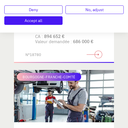
Deny
No, adjust
AMENAGEMENT de LA
MAISON
Accept all
CA :
894 652 €
Valeur demandée :
686 000 €
N°18780
BOURGOGNE-FRANCHE-COMTÉ