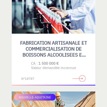
FABRICATION ARTISANALE ET
COMMERCIALISATION DE
BOISSONS ALCOOLISEES ET
SANS ALCOOL
CA :
1 500 000 €
Valeur demandée inconnue
N°18787
NOUVELLE-AQUITAINE