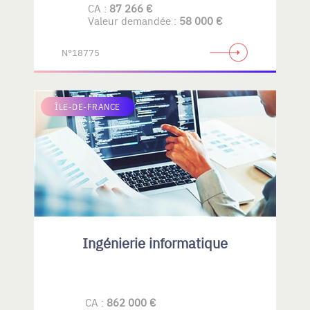
CA :
87 266 €
Valeur demandée :
58 000 €
N°18775
ÎLE-DE-FRANCE
Ingénierie informatique
CA :
862 000 €