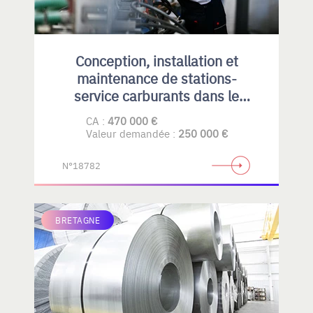
Conception, installation et
maintenance de stations-
service carburants dans le
Privatif et collectivités
CA :
470 000 €
Valeur demandée :
250 000 €
N°18782
BRETAGNE