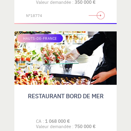
Valeur demandée :
350 000 €
N°18774
HAUTS-DE-FRANCE
RESTAURANT BORD DE MER
CA :
1 068 000 €
Valeur demandée :
750 000 €