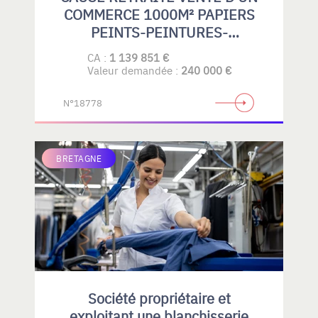
COMMERCE 1000M² PAPIERS
PEINTS-PEINTURES-
REVETEMENTS DE SOLS
CA :
1 139 851 €
SOUPLES-PARQUETS-GRAND
Valeur demandée :
240 000 €
PUBLIC- PROFESSIONELS
N°18778
BRETAGNE
Société propriétaire et
exploitant une blanchisserie