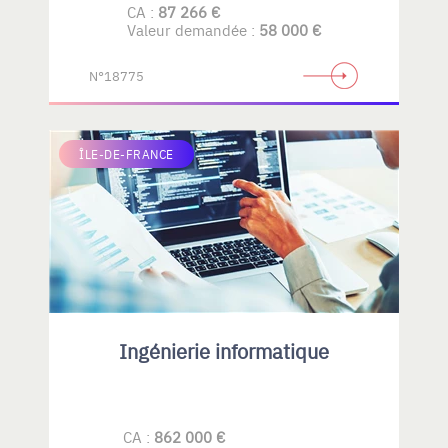
CA :
87 266 €
Valeur demandée :
58 000 €
N°18775
ÎLE-DE-FRANCE
Ingénierie informatique
CA :
862 000 €