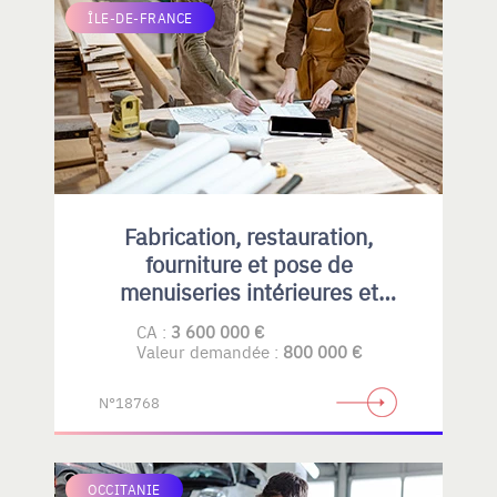
ÎLE-DE-FRANCE
Fabrication, restauration,
fourniture et pose de
menuiseries intérieures et
extérieures , principalement en
CA :
3 600 000 €
bois
Valeur demandée :
800 000 €
N°18768
OCCITANIE