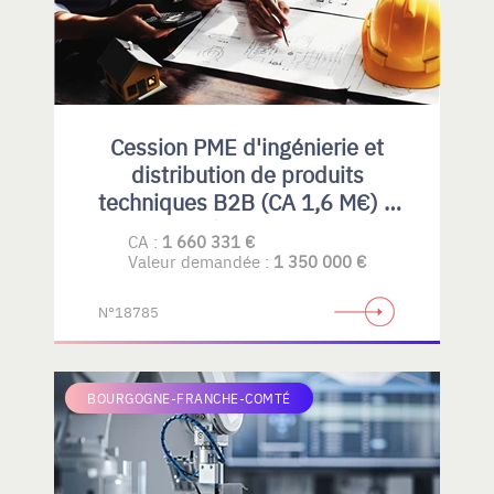
Cession PME d'ingénierie et
distribution de produits
techniques B2B (CA 1,6 M€) –
Rhône-Alpes
CA :
1 660 331 €
Valeur demandée :
1 350 000 €
N°18785
BOURGOGNE-FRANCHE-COMTÉ