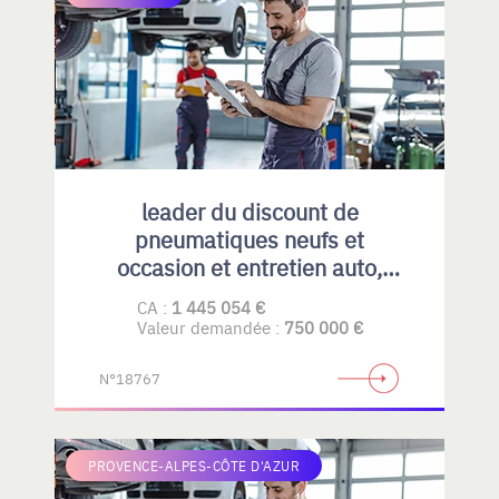
leader du discount de
pneumatiques neufs et
occasion et entretien auto,
emplacement idéal et fort
CA :
1 445 054 €
potentiel de développement
Valeur demandée :
750 000 €
N°18767
PROVENCE-ALPES-CÔTE D'AZUR