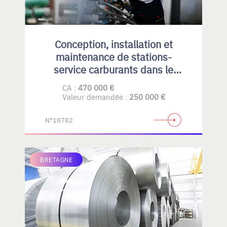
Conception, installation et
maintenance de stations-
service carburants dans le
Privatif et collectivités
CA :
470 000 €
Valeur demandée :
250 000 €
N°18782
BRETAGNE