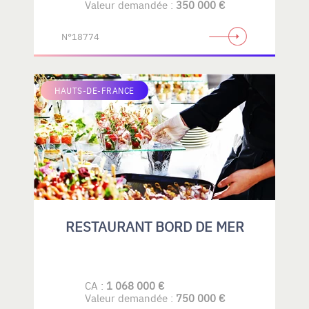
Valeur demandée :
350 000 €
N°18774
HAUTS-DE-FRANCE
RESTAURANT BORD DE MER
CA :
1 068 000 €
Valeur demandée :
750 000 €