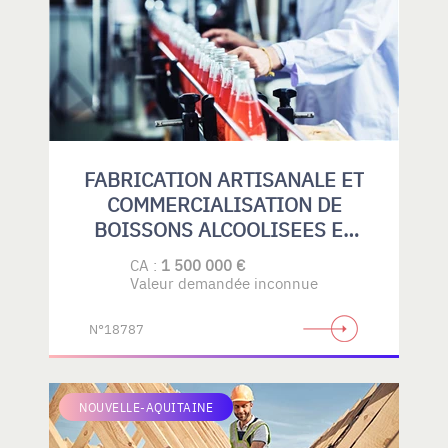
FABRICATION ARTISANALE ET
COMMERCIALISATION DE
BOISSONS ALCOOLISEES ET
SANS ALCOOL
CA :
1 500 000 €
Valeur demandée inconnue
N°18787
NOUVELLE-AQUITAINE