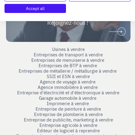
Vous étiez dirigeant ou cadre dirigeant
Accept all
et souhaitez accompagner des repreneurs ou
cédants ?
Rejoignez-nous !
Usines à vendre
Entreprises de transport à vendre
Entreprises de menuiserie à vendre
Entreprises de BTP à vendre
Entreprises de métallerie / métallurgie à vendre
SSII et ESN à vendre
Agence de voyage à vendre
Agence immobilière à vendre
Entreprise d'électricité et d'électronique à vendre
Garage automobile à vendre
Imprimerie à vendre
Entreprise de peinture à vendre
Entreprise de plomberie à vendre
Entreprise de publicite, marketing à vendre
Entreprise agricole à vendre
Editeur de logiciel à reprendre