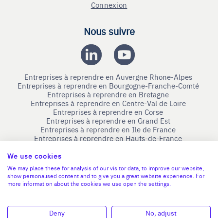
Connexion
Nous suivre
Entreprises à reprendre en Auvergne Rhone-Alpes
Entreprises à reprendre en Bourgogne-Franche-Comté
Entreprises à reprendre en Bretagne
Entreprises à reprendre en Centre-Val de Loire
Entreprises à reprendre en Corse
Entreprises à reprendre en Grand Est
Entreprises à reprendre en Ile de France
Entreprises à reprendre en Hauts-de-France
Entreprises à reprendre en Normandie
Entreprises à reprendre en Nouvelle-Aquitaine
We use cookies
Entreprises à reprendre en Occitanie
We may place these for analysis of our visitor data, to improve our website,
Entreprises à reprendre en Pays de la Loire
show personalised content and to give you a great website experience. For
Entreprises à reprendre en Provence-Alpes-Côte d'Azur
more information about the cookies we use open the settings.
Devenir Bénévole
Deny
No, adjust