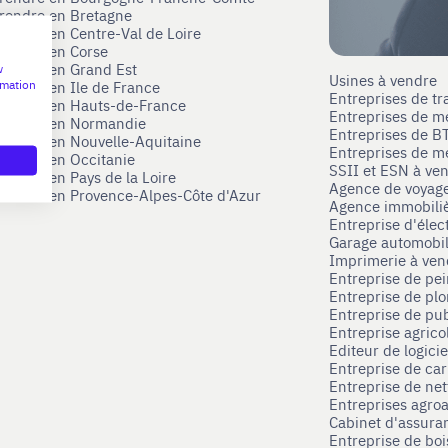
prendre en Bretagne
prendre en Centre-Val de Loire
prendre en Corse
prendre en Grand Est
w
Usines à vendre
rmation
prendre en Ile de France
Entreprises de tr
prendre en Hauts-de-France
Entreprises de m
eprendre en Normandie
Entreprises de B
prendre en Nouvelle-Aquitaine
Entreprises de mé
prendre en Occitanie
SSII et ESN à ve
rendre en Pays de la Loire
Agence de voyag
prendre en Provence-Alpes-Côte d'Azur
Agence immobili
Entreprise d'élec
Garage automobi
Imprimerie à ve
Entreprise de pei
Entreprise de pl
Entreprise de pub
Entreprise agrico
Editeur de logici
Entreprise de ca
Entreprise de net
Entreprises agroa
Cabinet d'assura
Entreprise de boi