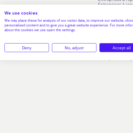
Entreprises à re
Blog
Entreprises à re
We use cookies
Entreprises à re
Nous contacter
Entreprises à re
We may place these for analysis of our visitor data, to improve our website, sho
personalised content and to give you a great website experience. For more info
Entreprises à re
Mentions légales
about the cookies we use open the settings.
Entreprises à re
Connexion
Entreprises à r
Entreprises à re
Entreprises à re
Deny
No, adjust
Accept all
Entreprises à rep
Entreprises à re