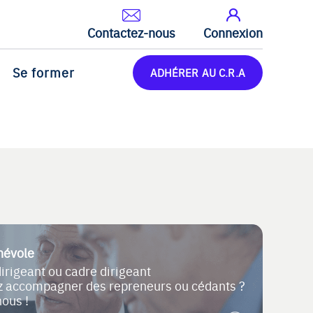
Contactez-nous
Connexion
Se former
ADHÉRER AU C.R.A
névole
dirigeant ou cadre dirigeant
ez accompagner des repreneurs ou cédants ?
nous !