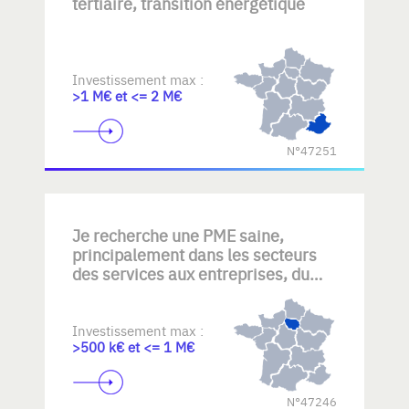
tertiaire, transition énergétique
Investissement max :
>1 M€ et <= 2 M€
N°47251
Je recherche une PME saine,
principalement dans les secteurs
des services aux entreprises, du
nettoyage, de la maintenance
technique, des services industriels
ou d'autres activités B2B générant
Investissement max :
>500 k€ et <= 1 M€
des revenus récurrents. Mon
objectif : reprendre une entreprise
disposant d'une clientèle fidèle,
N°47246
d'équipes expérimentées et d'un