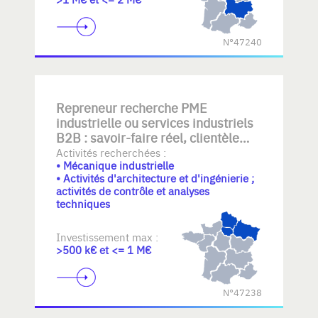
N°47240
Repreneur recherche PME
industrielle ou services industriels
B2B : savoir-faire réel, clientèle
établie, équipe transférable,
Activités recherchées :
• Mécanique industrielle
qualité/documentation, mécanique
• Activités d'architecture et d'ingénierie ;
- plasturgie- elastomeres
activités de contrôle et analyses
industrielle, automatisme,
techniques
BE+atelier, rework ou logistique
légère. Croissance maîtrisée sans
Investissement max :
stock lourd.
>500 k€ et <= 1 M€
N°47238