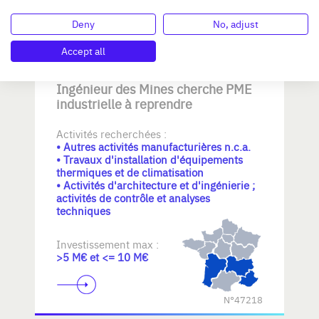
N°47221
Deny
No, adjust
Accept all
Ingénieur des Mines cherche PME
industrielle à reprendre
Activités recherchées :
• Autres activités manufacturières n.c.a.
• Travaux d'installation d'équipements
thermiques et de climatisation
• Activités d'architecture et d'ingénierie ;
activités de contrôle et analyses
techniques
Investissement max :
>5 M€ et <= 10 M€
N°47218