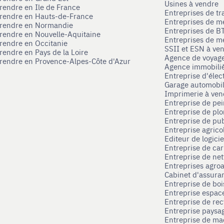
Usines à vendre
prendre en Ile de France
Entreprises de tr
prendre en Hauts-de-France
Entreprises de m
eprendre en Normandie
Entreprises de B
prendre en Nouvelle-Aquitaine
Entreprises de mé
prendre en Occitanie
SSII et ESN à ve
rendre en Pays de la Loire
Agence de voyag
prendre en Provence-Alpes-Côte d'Azur
Agence immobili
Entreprise d'élec
Garage automobi
Imprimerie à ve
Entreprise de pei
Entreprise de pl
Entreprise de pub
Entreprise agrico
Editeur de logici
Entreprise de ca
Entreprise de net
Entreprises agroa
Cabinet d'assura
Entreprise de boi
Entreprise espace
Entreprise de rec
Entreprise paysag
Entreprise de ma