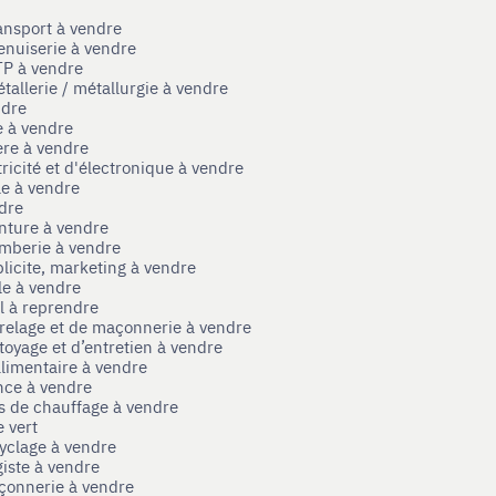
ansport à vendre
enuiserie à vendre
TP à vendre
tallerie / métallurgie à vendre
ndre
e à vendre
ère à vendre
tricité et d'électronique à vendre
le à vendre
ndre
nture à vendre
omberie à vendre
licite, marketing à vendre
le à vendre
el à reprendre
rrelage et de maçonnerie à vendre
toyage et d’entretien à vendre
limentaire à vendre
nce à vendre
s de chauffage à vendre
 vert
yclage à vendre
iste à vendre
çonnerie à vendre