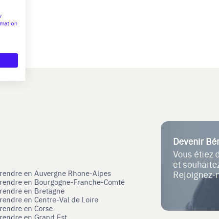
w
rmation
Devenir Bé
Vous étiez 
et souhait
eprendre en Auvergne Rhone-Alpes
Rejoignez-
eprendre en Bourgogne-Franche-Comté
prendre en Bretagne
prendre en Centre-Val de Loire
prendre en Corse
prendre en Grand Est