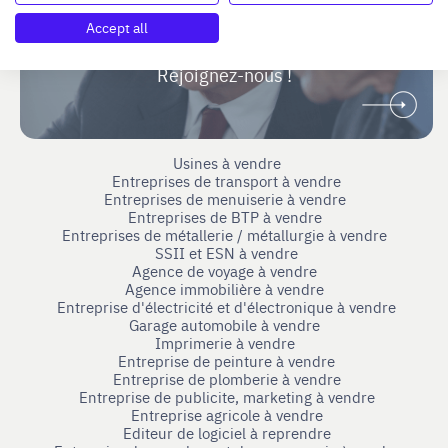
Vous étiez dirigeant ou cadre dirigeant
Accept all
et souhaitez accompagner des repreneurs ou
cédants ?
Rejoignez-nous !
Usines à vendre
Entreprises de transport à vendre
Entreprises de menuiserie à vendre
Entreprises de BTP à vendre
Entreprises de métallerie / métallurgie à vendre
SSII et ESN à vendre
Agence de voyage à vendre
Agence immobilière à vendre
Entreprise d'électricité et d'électronique à vendre
Garage automobile à vendre
Imprimerie à vendre
Entreprise de peinture à vendre
Entreprise de plomberie à vendre
Entreprise de publicite, marketing à vendre
Entreprise agricole à vendre
Editeur de logiciel à reprendre