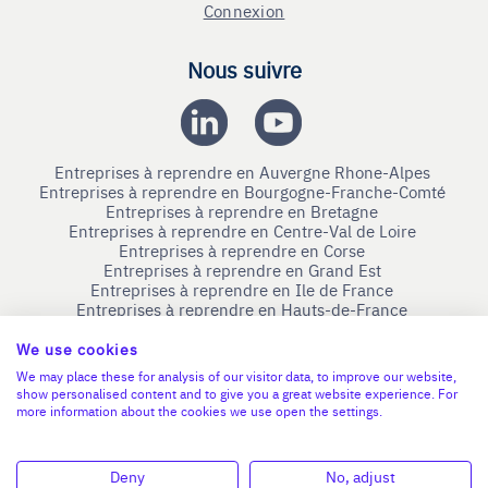
Connexion
Nous suivre
Entreprises à reprendre en Auvergne Rhone-Alpes
Entreprises à reprendre en Bourgogne-Franche-Comté
Entreprises à reprendre en Bretagne
Entreprises à reprendre en Centre-Val de Loire
Entreprises à reprendre en Corse
Entreprises à reprendre en Grand Est
Entreprises à reprendre en Ile de France
Entreprises à reprendre en Hauts-de-France
Entreprises à reprendre en Normandie
Entreprises à reprendre en Nouvelle-Aquitaine
We use cookies
Entreprises à reprendre en Occitanie
We may place these for analysis of our visitor data, to improve our website,
Entreprises à reprendre en Pays de la Loire
show personalised content and to give you a great website experience. For
Entreprises à reprendre en Provence-Alpes-Côte d'Azur
more information about the cookies we use open the settings.
Devenir Bénévole
Deny
No, adjust