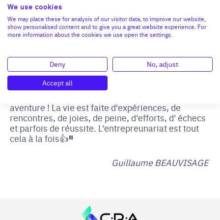
de leurs droits bien rappelés par France Travail).
We use cookies
Bref, un job qui vous prend les tripes, la tête et le
We may place these for analysis of our visitor data, to improve our website,
cœur ; un job qui vous fait vibrer, où les heures ne
show personalised content and to give you a great website experience. For
sont pas comptées!
more information about the cookies we use open the settings.
Le challenge à été transformé et je souhaite que
Deny
No, adjust
beaucoup de bonheur à Xavier ! Pour ma part, je
ne suis pas encore retraité ;) Oui je vais souffler
Accept all
un peu, profitez de ma famille et de mes amis, et
très vite, revenir vous conter une nouvelle
aventure ! La vie est faite d'expériences, de
rencontres, de joies, de peine, d'efforts, d' échecs
et parfois de réussite. L'entrepreunariat est tout
"
cela à la fois👍
Guillaume BEAUVISAGE