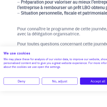
Préparation pour valoriser au mieux l’entrepr
l’entreprise à rembourser un prêt LBO obtenu 
Situation personnelle, fiscale et patrimonial
Pour connaître le programme de cette journée,
avec la délégation organisatrice.
Pour toutes questions concernant cette journé
FREUDENREICH
au
06 08 18 95 80
.
We use cookies
Cet événement est exclusivement
réservé aux
We may place these for analysis of our visitor data, to improve our website, sho
Pour vous inscrire, vous devez être connecté à
personalised content and to give you a great website experience. For more info
about the cookies we use open the settings.
Deny
No, adjust
Accept all