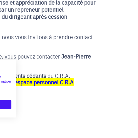
ise et appréciation de la capacité pour
par un repreneur potentiel
e du dirigeant après cession
 nous vous invitons à prendre contact
e, vous pouvez contacter
Jean-Pierre
 adhérents cédants
du C.R.A.
w
 votre
espace personnel C.R.A
rmation