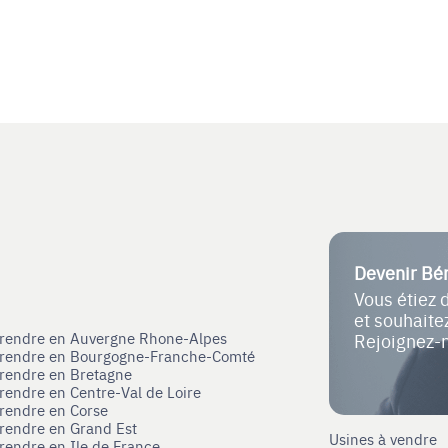
Devenir Bé
Vous étiez 
et souhait
eprendre en Auvergne Rhone-Alpes
Rejoignez-
eprendre en Bourgogne-Franche-Comté
prendre en Bretagne
prendre en Centre-Val de Loire
prendre en Corse
prendre en Grand Est
Usines à vendre
prendre en Ile de France