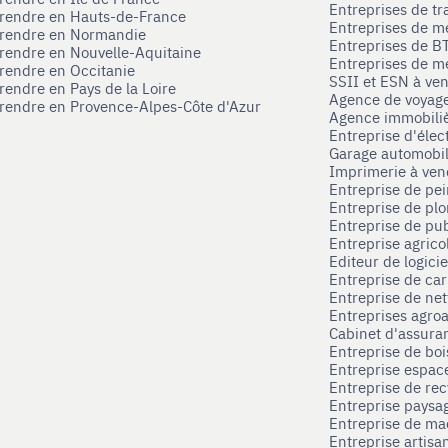
Entreprises de tr
prendre en Hauts-de-France
Entreprises de m
eprendre en Normandie
Entreprises de B
prendre en Nouvelle-Aquitaine
Entreprises de mé
prendre en Occitanie
SSII et ESN à ve
rendre en Pays de la Loire
Agence de voyag
prendre en Provence-Alpes-Côte d'Azur
Agence immobili
Entreprise d'élec
Garage automobi
Imprimerie à ve
Entreprise de pei
Entreprise de pl
Entreprise de pub
Entreprise agrico
Editeur de logici
Entreprise de ca
Entreprise de net
Entreprises agroa
Cabinet d'assura
Entreprise de boi
Entreprise espace
Entreprise de rec
Entreprise paysag
Entreprise de ma
Entreprise artisa