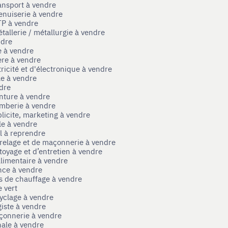
ansport à vendre
enuiserie à vendre
TP à vendre
tallerie / métallurgie à vendre
ndre
e à vendre
ère à vendre
tricité et d'électronique à vendre
le à vendre
ndre
nture à vendre
omberie à vendre
licite, marketing à vendre
le à vendre
el à reprendre
rrelage et de maçonnerie à vendre
toyage et d’entretien à vendre
limentaire à vendre
nce à vendre
s de chauffage à vendre
 vert
yclage à vendre
iste à vendre
çonnerie à vendre
nale à vendre