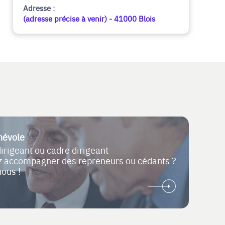
Adresse :
(adresse précise à venir) - 41000 Blois
névole
dirigeant ou cadre dirigeant
ez accompagner des repreneurs ou cédants ?
nous !