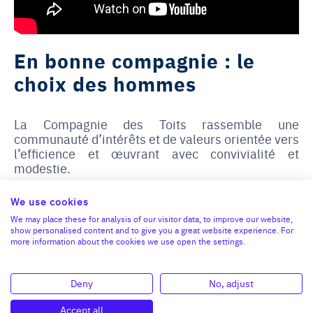
En bonne compagnie : le
choix des hommes
La Compagnie des Toits rassemble une
communauté d’intérêts et de valeurs orientée vers
l’efficience et œuvrant avec convivialité et
modestie.
Les futurs chefs d’entreprises bénéficient d'une
We use cookies
formation initiale de 8 semaines certifiée
We may place these for analysis of our visitor data, to improve our website,
Qualiopi, suivie d’un accompagnement global :
show personalised content and to give you a great website experience. For
technique, commerce, marketing, achats,
more information about the cookies we use open the settings.
informatique, etc. La Compagnie des Toits
propose en outre un large éventail de services et
Deny
No, adjust
d'outils : "Kits" spécialisés, ERP, CRM, base de
données, etc.
Accept all