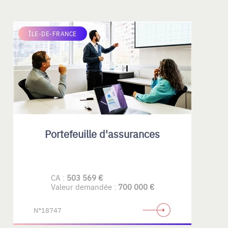
ÎLE-DE-FRANCE
Portefeuille d'assurances
CA :
503 569 €
Valeur demandée :
700 000 €
N°18747