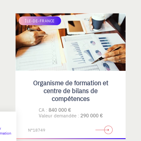
ÎLE-DE-FRANCE
Organisme de formation et
centre de bilans de
compétences
CA :
840 000 €
Valeur demandée :
290 000 €
w
N°18749
rmation