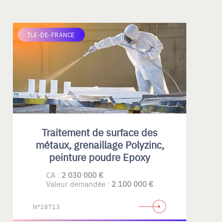
ÎLE-DE-FRANCE
Traitement de surface des
métaux, grenaillage Polyzinc,
peinture poudre Epoxy
CA :
2 030 000 €
Valeur demandée :
2 100 000 €
N°18713