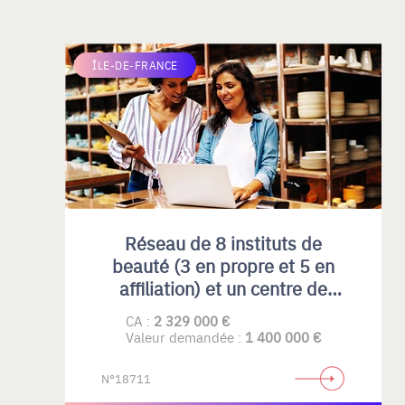
ÎLE-DE-FRANCE
Réseau de 8 instituts de
beauté (3 en propre et 5 en
affiliation) et un centre de
formation professionnelle
CA :
2 329 000 €
spécialisés principalement
Valeur demandée :
1 400 000 €
dans l’épilation définitive.
N°18711