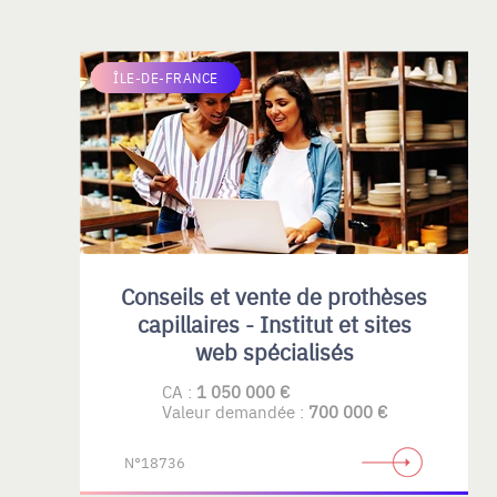
ÎLE-DE-FRANCE
Conseils et vente de prothèses
capillaires - Institut et sites
web spécialisés
CA :
1 050 000 €
Valeur demandée :
700 000 €
N°18736