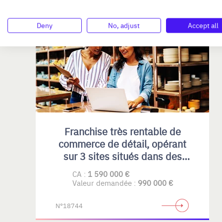
Deny
No, adjust
Accept all
ÎLE-DE-FRANCE
Franchise très rentable de
commerce de détail, opérant
sur 3 sites situés dans des
centres commerciaux
CA :
1 590 000 €
régionaux en IDF
Valeur demandée :
990 000 €
N°18744