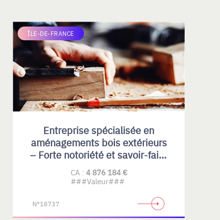
ÎLE-DE-FRANCE
Entreprise spécialisée en
aménagements bois extérieurs
– Forte notoriété et savoir-faire
reconnu
CA :
4 876 184 €
###Valeur###
N°18737