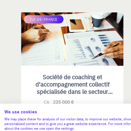
ÎLE-DE-FRANCE
Société de coaching et
d'accompagnement collectif
spécialisée dans le secteur
public et leader sur le marché
CA :
225 000 €
des ministères.
Valeur demandée :
70 000 €
We use cookies
We may place these for analysis of our visitor data, to improve our website, sho
N°18751
personalised content and to give you a great website experience. For more info
about the cookies we use open the settings.