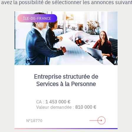
 avez la possibilité de sélectionner les annonces suivan
ÎLE-DE-FRANCE
Entreprise structurée de
Services à la Personne
CA :
1 453 000 €
Valeur demandée :
810 000 €
N°18770