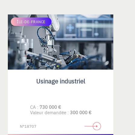
ÎLE-DE-FRANCE
Usinage industriel
CA :
730 000 €
Valeur demandée :
300 000 €
N°18707