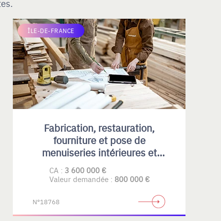
tes.
ÎLE-DE-FRANCE
Fabrication, restauration,
fourniture et pose de
menuiseries intérieures et
extérieures , principalement en
CA :
3 600 000 €
bois
Valeur demandée :
800 000 €
N°18768