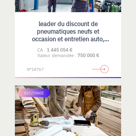
leader du discount de
pneumatiques neufs et
occasion et entretien auto,
emplacement idéal et fort
CA :
1 445 054 €
potentiel de développement
Valeur demandée :
750 000 €
N°18767
OCCITANIE