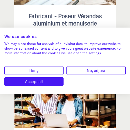
Fabricant - Poseur Vérandas
aluminium et menuiserie
We use cookies
CA :
1 331 422 €
We may place these for analysis of our visitor data, to improve our website,
Valeur demandée :
1 240 000 €
show personalised content and to give you a great website experience. For
more information about the cookies we use open the settings.
N°18757
Deny
No, adjust
Accept all
OCCITANIE