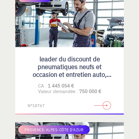
leader du discount de
pneumatiques neufs et
occasion et entretien auto,
emplacement idéal et fort
CA :
1 445 054 €
potentiel de développement
Valeur demandée :
750 000 €
N°18767
PROVENCE-ALPES-CÔTE D'AZUR