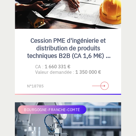
Cession PME d'ingénierie et
distribution de produits
techniques B2B (CA 1,6 M€) –
Rhône-Alpes
CA :
1 660 331 €
Valeur demandée :
1 350 000 €
N°18785
BOURGOGNE-FRANCHE-COMTÉ