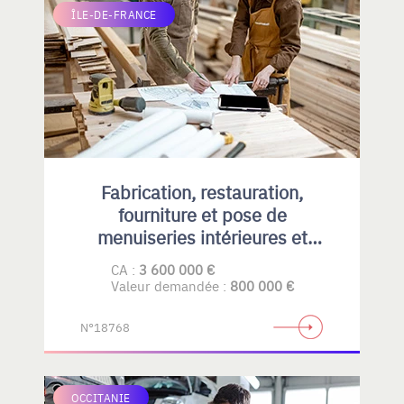
ÎLE-DE-FRANCE
Fabrication, restauration,
fourniture et pose de
menuiseries intérieures et
extérieures , principalement en
CA :
3 600 000 €
bois
Valeur demandée :
800 000 €
N°18768
OCCITANIE