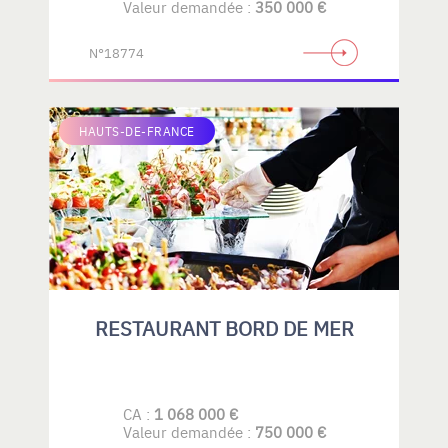
Valeur demandée :
350 000 €
N°18774
HAUTS-DE-FRANCE
RESTAURANT BORD DE MER
CA :
1 068 000 €
Valeur demandée :
750 000 €