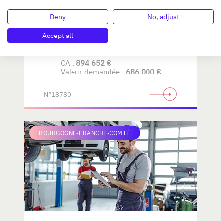
Deny
No, adjust
AMENAGEMENT de LA
MAISON
Accept all
CA :
894 652 €
Valeur demandée :
686 000 €
N°18780
BOURGOGNE-FRANCHE-COMTÉ