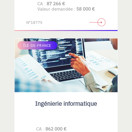
CA :
87 266 €
Valeur demandée :
58 000 €
N°18775
ÎLE-DE-FRANCE
Ingénierie informatique
CA :
862 000 €