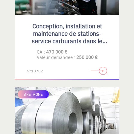
Conception, installation et
maintenance de stations-
service carburants dans le
Privatif et collectivités
CA :
470 000 €
Valeur demandée :
250 000 €
N°18782
BRETAGNE