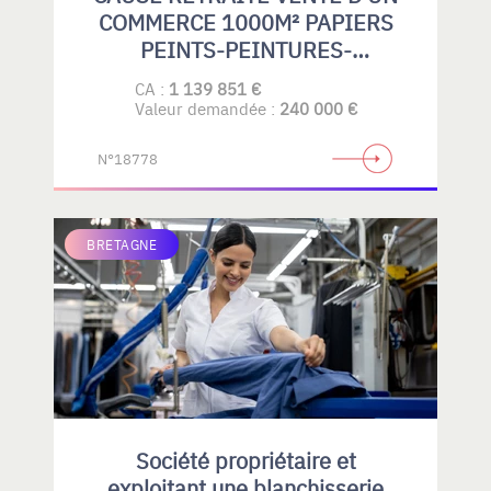
COMMERCE 1000M² PAPIERS
PEINTS-PEINTURES-
REVETEMENTS DE SOLS
CA :
1 139 851 €
SOUPLES-PARQUETS-GRAND
Valeur demandée :
240 000 €
PUBLIC- PROFESSIONELS
N°18778
BRETAGNE
Société propriétaire et
exploitant une blanchisserie