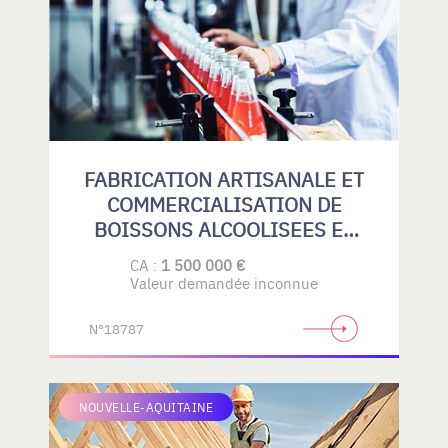
FABRICATION ARTISANALE ET
COMMERCIALISATION DE
BOISSONS ALCOOLISEES ET
SANS ALCOOL
CA :
1 500 000 €
Valeur demandée inconnue
N°18787
NOUVELLE-AQUITAINE