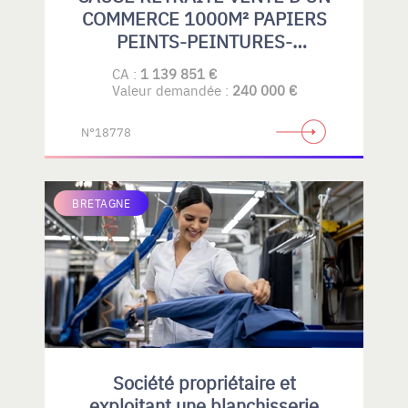
COMMERCE 1000M² PAPIERS
PEINTS-PEINTURES-
REVETEMENTS DE SOLS
CA :
1 139 851 €
SOUPLES-PARQUETS-GRAND
Valeur demandée :
240 000 €
PUBLIC- PROFESSIONELS
N°18778
BRETAGNE
Société propriétaire et
exploitant une blanchisserie