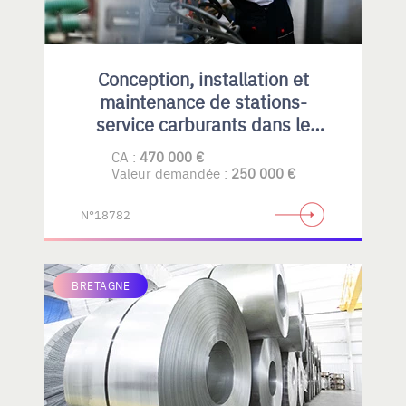
Conception, installation et
maintenance de stations-
service carburants dans le
Privatif et collectivités
CA :
470 000 €
Valeur demandée :
250 000 €
N°18782
BRETAGNE