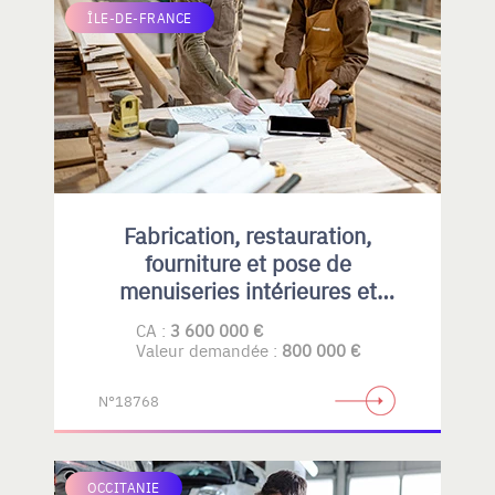
ÎLE-DE-FRANCE
Fabrication, restauration,
fourniture et pose de
menuiseries intérieures et
extérieures , principalement en
CA :
3 600 000 €
bois
Valeur demandée :
800 000 €
N°18768
OCCITANIE