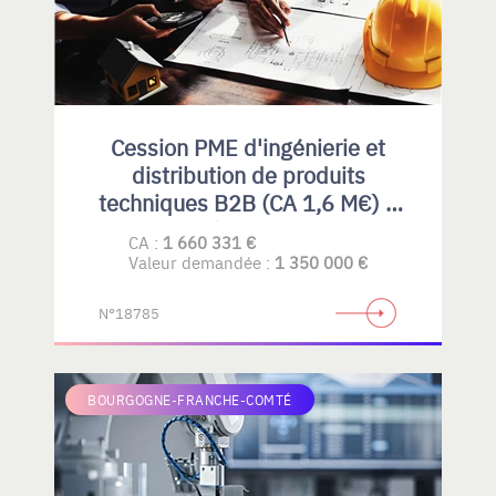
Cession PME d'ingénierie et
distribution de produits
techniques B2B (CA 1,6 M€) –
Rhône-Alpes
CA :
1 660 331 €
Valeur demandée :
1 350 000 €
N°18785
BOURGOGNE-FRANCHE-COMTÉ