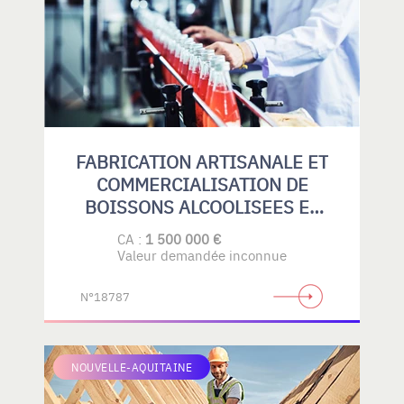
FABRICATION ARTISANALE ET
COMMERCIALISATION DE
BOISSONS ALCOOLISEES ET
SANS ALCOOL
CA :
1 500 000 €
Valeur demandée inconnue
N°18787
NOUVELLE-AQUITAINE