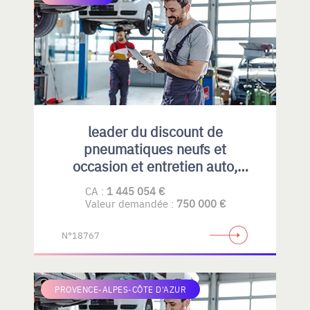
leader du discount de
pneumatiques neufs et
occasion et entretien auto,
emplacement idéal et fort
CA :
1 445 054 €
potentiel de développement
Valeur demandée :
750 000 €
N°18767
PROVENCE-ALPES-CÔTE D'AZUR