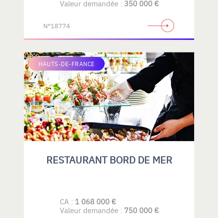
Valeur demandée :
350 000 €
N°18774
HAUTS-DE-FRANCE
RESTAURANT BORD DE MER
CA :
1 068 000 €
Valeur demandée :
750 000 €