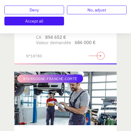
Deny
No, adjust
AMENAGEMENT de LA
MAISON
Accept all
CA :
894 652 €
Valeur demandée :
686 000 €
N°18780
BOURGOGNE-FRANCHE-COMTÉ