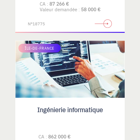
CA :
87 266 €
Valeur demandée :
58 000 €
N°18775
ÎLE-DE-FRANCE
Ingénierie informatique
CA :
862 000 €