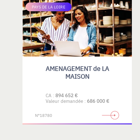
PAYS DE LA LOIRE
AMENAGEMENT de LA
MAISON
CA :
894 652 €
Valeur demandée :
686 000 €
N°18780