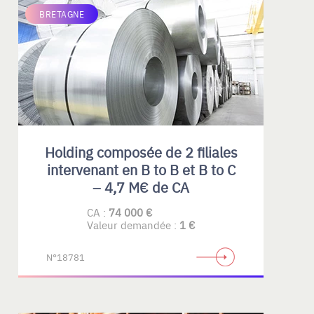
BRETAGNE
Holding composée de 2 filiales
intervenant en B to B et B to C
– 4,7 M€ de CA
CA :
74 000 €
Valeur demandée :
1 €
N°18781