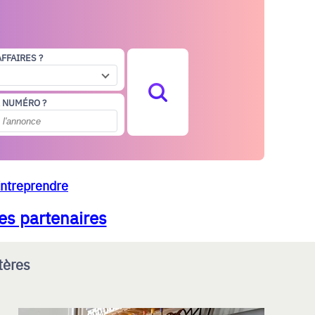
AFFAIRES ?
 NUMÉRO ?
Entreprendre
es partenaires
tères