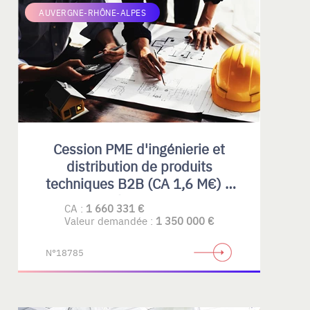
AUVERGNE-RHÔNE-ALPES
Cession PME d'ingénierie et
distribution de produits
techniques B2B (CA 1,6 M€) –
Rhône-Alpes
CA :
1 660 331 €
Valeur demandée :
1 350 000 €
N°18785