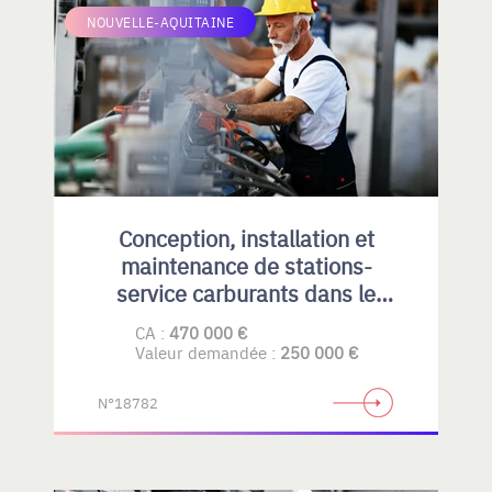
NOUVELLE-AQUITAINE
Conception, installation et
maintenance de stations-
service carburants dans le
Privatif et collectivités
CA :
470 000 €
Valeur demandée :
250 000 €
N°18782