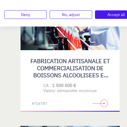
AUVERGNE-RHÔNE-ALPES
Deny
No, adjust
Accept all
FABRICATION ARTISANALE ET
COMMERCIALISATION DE
BOISSONS ALCOOLISEES ET
SANS ALCOOL
CA :
1 500 000 €
Valeur demandée inconnue
N°18787