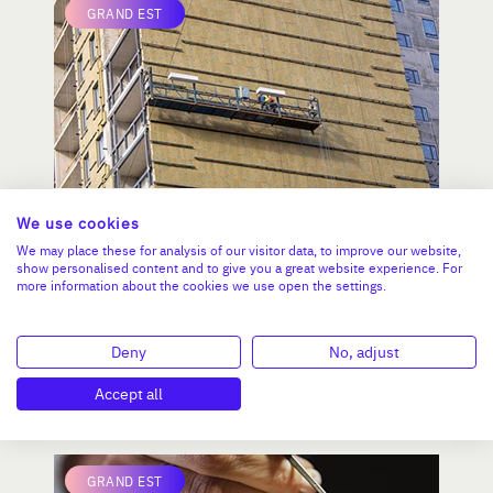
GRAND EST
We use cookies
Entreprise régionale de
We may place these for analysis of our visitor data, to improve our website,
rénovation complète de
show personalised content and to give you a great website experience. For
bâtiments, marché principal
more information about the cookies we use open the settings.
avec bailleurs publics, forte
CA :
5 986 096 €
croissance et rentabilité
Valeur demandée :
3 500 000 €
Deny
No, adjust
Accept all
N°18728
GRAND EST