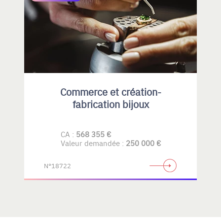
Commerce et création-
fabrication bijoux
CA :
568 355 €
Valeur demandée :
250 000 €
N°18722